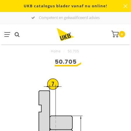
UKB catalogus blader vanaf nu online!
Competent en gekwalificeerd advies
0
Home
/
50.705
50.705