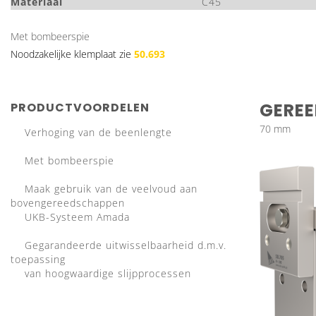
Materiaal
C45
Met bombeerspie
Noodzakelijke klemplaat zie
50.693
GERE
PRODUCTVOORDELEN
70 mm
Verhoging van de beenlengte
Met bombeerspie
Maak gebruik van de veelvoud aan
bovengereedschappen
UKB-Systeem Amada
Gegarandeerde uitwisselbaarheid d.m.v.
toepassing
van hoogwaardige slijpprocessen