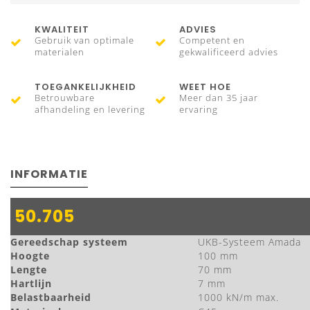
KWALITEIT
ADVIES
Gebruik van optimale
Competent en
materialen
gekwalificeerd advies
TOEGANKELIJKHEID
WEET HOE
Betrouwbare
Meer dan 35 jaar
afhandeling en levering
ervaring
INFORMATIE
50.705
Gereedschap systeem
UKB-Systeem Amada
Hoogte
100 mm
Lengte
70 mm
Hartlijn
7 mm
Belastbaarheid
1000 kN/m max.