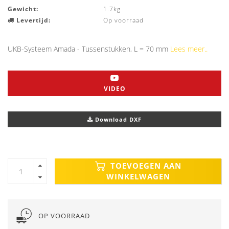
Gewicht:
1.7kg
Levertijd:
Op voorraad
UKB-Systeem Amada - Tussenstukken, L = 70 mm
Lees meer..
VIDEO
Download DXF
TOEVOEGEN AAN
WINKELWAGEN
OP VOORRAAD