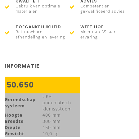
KWALITEIT
ADVIES
Gebruik van optimale
Competent en
materialen
gekwalificeerd advies
TOEGANKELIJKHEID
WEET HOE
Betrouwbare
Meer dan 35 jaar
afhandeling en levering
ervaring
INFORMATIE
50.650
UKB
Gereedschap
pneumatisch
systeem
klemsysteem
Hoogte
400 mm
Breedte
300 mm
Diepte
150 mm
Gewicht
10,0 kg