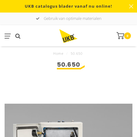
UKB catalogus blader vanaf nu online!
Gebruik van optimale materialen
0
Home
/
50.650
50.650