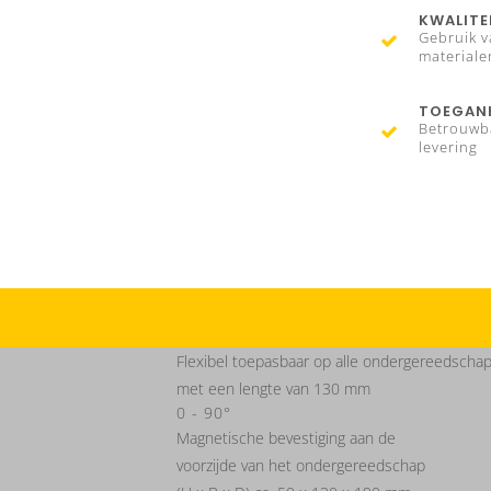
KWALITE
Gebruik v
materiale
TOEGANK
Betrouwb
levering
Flexibel toepasbaar op alle ondergereedscha
met een lengte van 130 mm
0 - 90°
Magnetische bevestiging aan de
voorzijde van het ondergereedschap