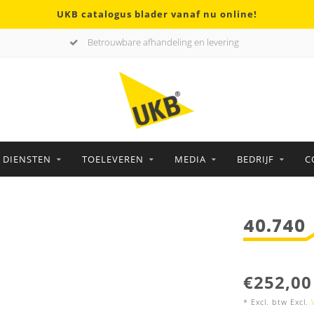
UKB catalogus blader vanaf nu online!
Betrouwbare afhandeling en levering
DIENSTEN
TOELEVEREN
MEDIA
BEDRIJF
C
40.740
€252,00
* Excl. btw Excl.