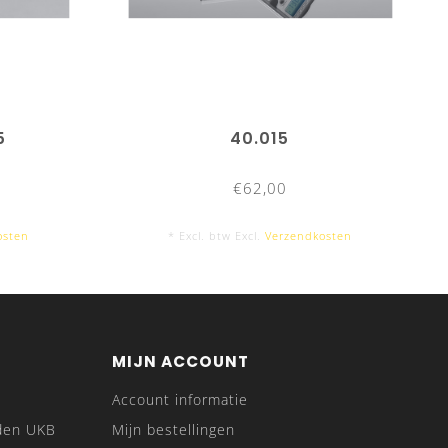
5
40.015
€62,00
osten
* Excl. btw Excl.
Verzendkosten
MIJN ACCOUNT
Account informatie
den UKB
Mijn bestellingen