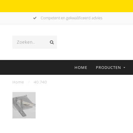
Competent en gekwalificeerd advies
HOME
PRODUCTEN
Home
/
40.740