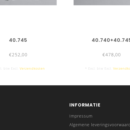
40.745
40.740+40.74
€252,00
€478,00
l. btw Excl.
Verzendkosten
* Excl. btw Excl.
Verzendk
INFORMATIE
Impressum
Algemene leveringsvoorwaar