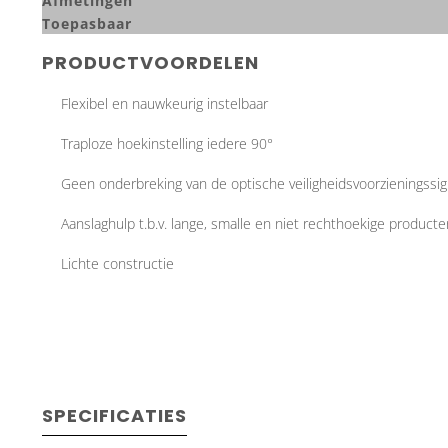
Afmetingen
Toepasbaar
PRODUCTVOORDELEN
Flexibel en nauwkeurig instelbaar
Traploze hoekinstelling iedere 90°
Geen onderbreking van de optische veiligheidsvoorzieningssi
Aanslaghulp t.b.v. lange, smalle en niet rechthoekige producte
Lichte constructie
SPECIFICATIES