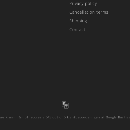
Privacy policy
Cancellation terms
Shipping
Contact
Uwe Krumm GmbH
scores a
5
/
5
out of
5
klantbeoordelingen at
Google Busines