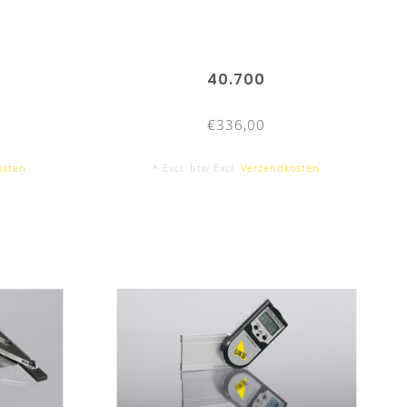
40.700
€336,00
osten
* Excl. btw Excl.
Verzendkosten