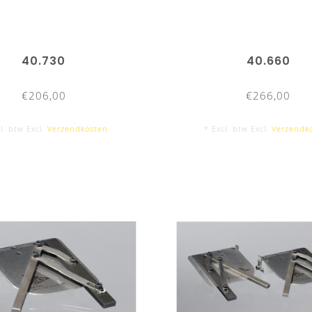
40.730
40.660
€206,00
€266,00
l. btw Excl.
Verzendkosten
* Excl. btw Excl.
Verzendk