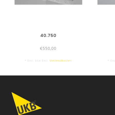
40.750
€550,00
* Excl. btw Excl.
Verzendkosten
* Exc