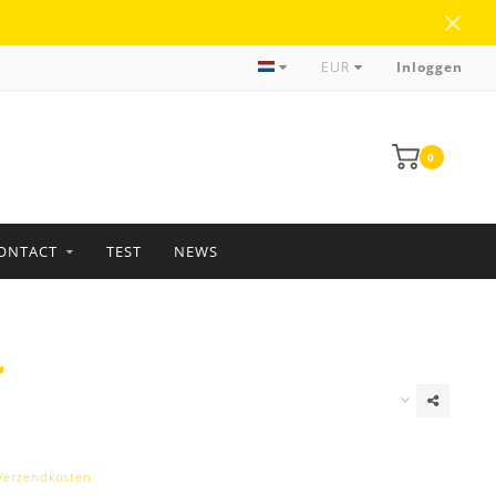
Meer dan 35 jaar ervaring
EUR
Inloggen
0
ONTACT
TEST
NEWS
Verzendkosten