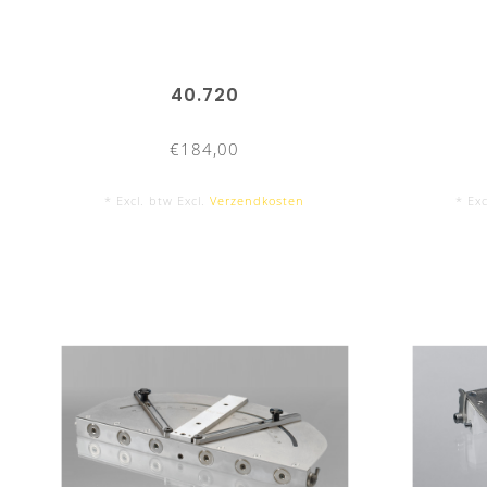
40.720
€184,00
* Excl. btw Excl.
Verzendkosten
* Exc