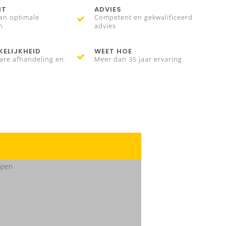
IT
ADVIES
an optimale
Competent en gekwalificeerd
n
advies
ELIJKHEID
WEET HOE
are afhandeling en
Meer dan 35 jaar ervaring
ppen