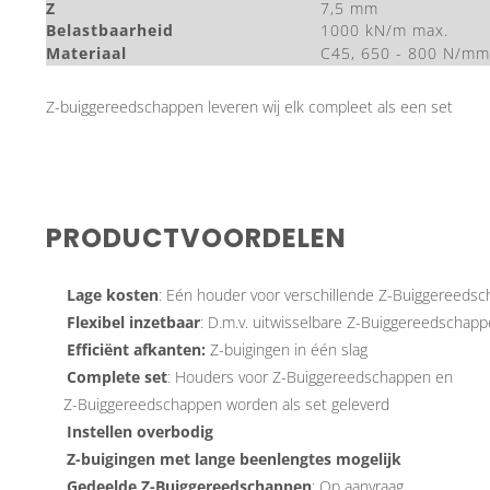
Z
7,5 mm
Belastbaarheid
1000 kN/m max.
Materiaal
C45, 650 - 800 N/mm
Z-buiggereedschappen leveren wij elk compleet als een set
PRODUCTVOORDELEN
Lage kosten
: Eén houder voor verschillende Z-Buiggereeds
Flexibel inzetbaar
: D.m.v. uitwisselbare Z-Buiggereedschap
Efficiënt afkanten:
Z-buigingen in één slag
Complete set
: Houders voor Z-Buiggereedschappen en
Z-Buiggereedschappen worden als set geleverd
Instellen overbodig
Z-buigingen met lange beenlengtes mogelijk
Gedeelde Z-Buiggereedschappen
: Op aanvraag