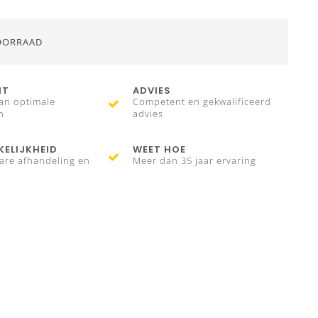
OORRAAD
IT
ADVIES
an optimale
Competent en gekwalificeerd
n
advies
ELIJKHEID
WEET HOE
are afhandeling en
Meer dan 35 jaar ervaring