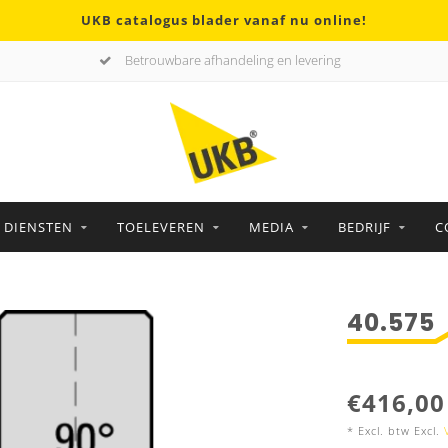
UKB catalogus blader vanaf nu online!
Betrouwbare afhandeling en levering
DIENSTEN
TOELEVEREN
MEDIA
BEDRIJF
C
40.575
€416,00
* Excl. btw Excl.