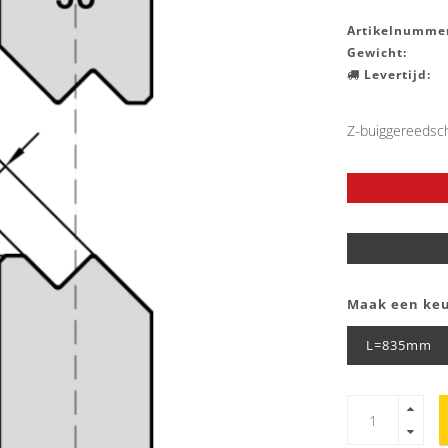
Artikelnummer
Gewicht:
Levertijd:
Z-buiggereedsc
Maak een ke
L=835mm