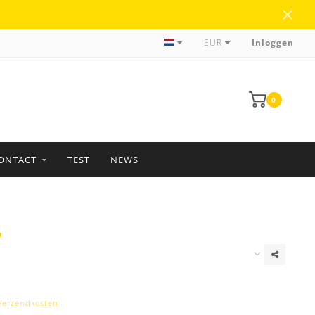
Meer dan 35 jaar ervaring
EUR
Inloggen
0
ONTACT
TEST
NEWS
Verzendkosten