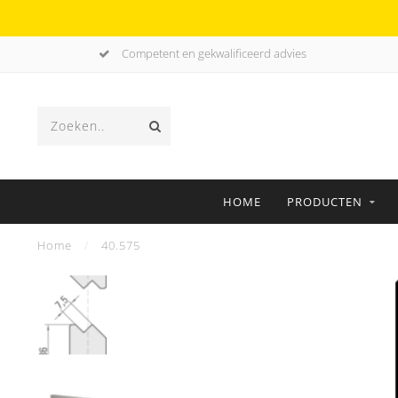
Competent en gekwalificeerd advies
HOME
PRODUCTEN
Home
/
40.575