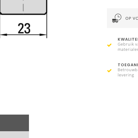
OP V
KWALITE
Gebruik v
materiale
TOEGANK
Betrouwb
levering