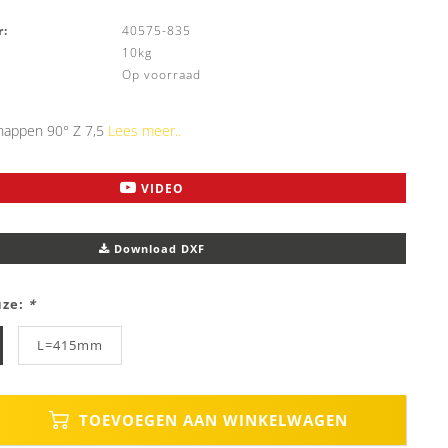
:
40575-835
10kg
Op voorraad
happen 90° Z 7,5
Lees meer..
VIDEO
Download DXF
uze:
*
L=415mm
TOEVOEGEN AAN WINKELWAGEN