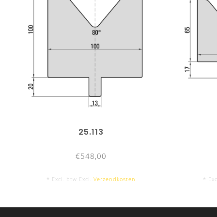
25.113
€548,00
* Excl. btw Excl.
Verzendkosten
* Exc