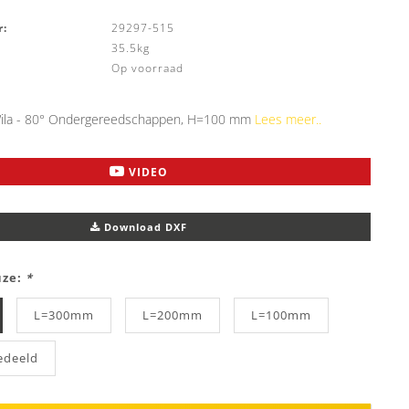
:
29297-515
35.5kg
Op voorraad
ila - 80° Ondergereedschappen, H=100 mm
Lees meer..
VIDEO
Download DXF
uze:
*
L=300mm
L=200mm
L=100mm
edeeld