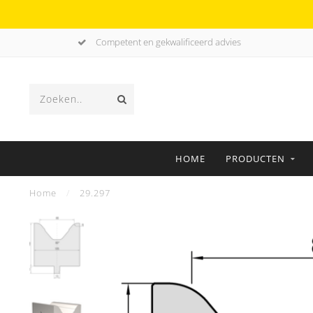
Competent en gekwalificeerd advies
HOME
PRODUCTEN
Home
/
29.297