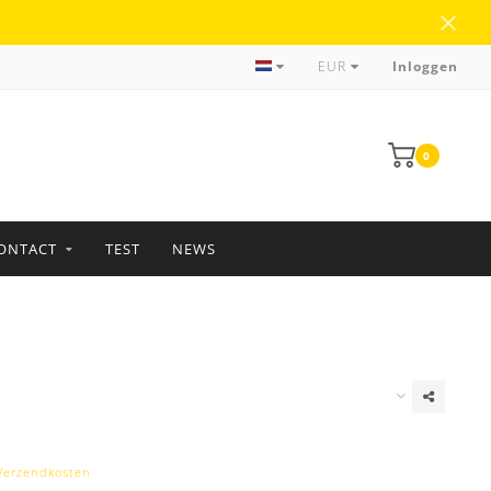
Meer dan 35 jaar ervaring
EUR
Inloggen
0
ONTACT
TEST
NEWS
Verzendkosten