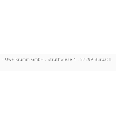
KB - Uwe Krumm GmbH . Struthwiese 1 . 57299 Burbach,
N