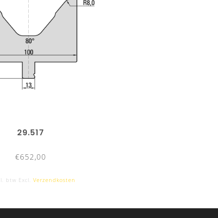
29.517
€652,00
l. btw Excl.
Verzendkosten