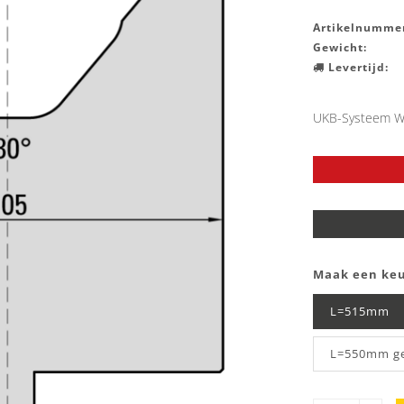
Artikelnummer
Gewicht:
Levertijd:
UKB-Systeem W
Maak een ke
L=515mm
L=550mm g