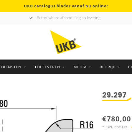
UKB catalogus blader vanaf nu online!
Betrouwbare afhandeling en levering
DIENSTEN
TOELEVEREN
MEDIA
BEDRIJF
C
29.297
€780,00
* Excl. btw Excl.