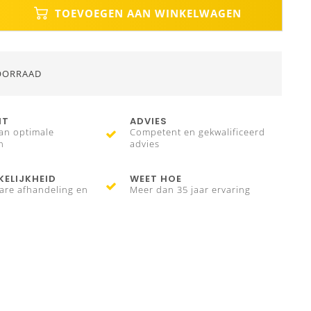
TOEVOEGEN AAN WINKELWAGEN
OORRAAD
IT
ADVIES
an optimale
Competent en gekwalificeerd
n
advies
ELIJKHEID
WEET HOE
are afhandeling en
Meer dan 35 jaar ervaring