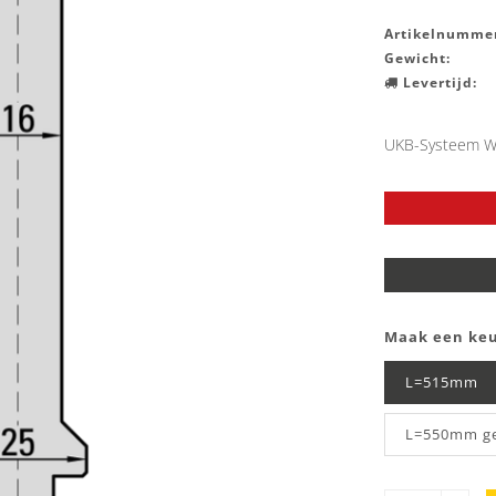
Artikelnummer
Gewicht:
Levertijd:
UKB-Systeem W
Maak een ke
L=515mm
L=550mm g