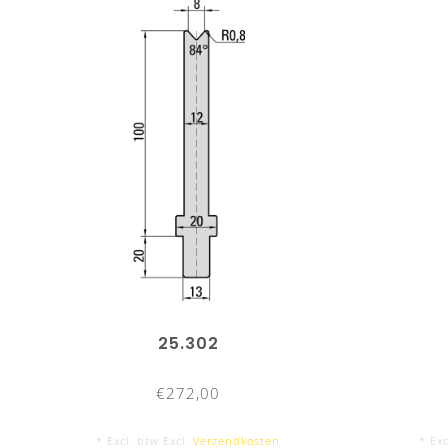
25.302
€272,00
* Excl. btw Excl.
Verzendkosten
* Exc