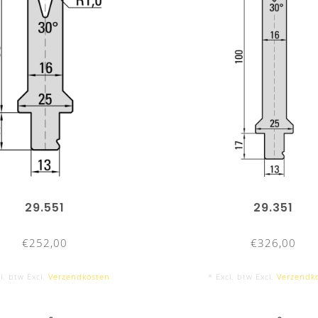
29.551
29.351
€252,00
€326,00
l. btw Excl.
Verzendkosten
* Excl. btw Excl.
Verzendk