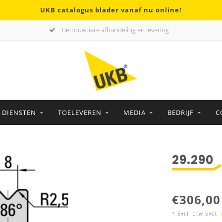
UKB catalogus blader vanaf nu online!
Betrouwbare afhandeling en levering
DIENSTEN
TOELEVEREN
MEDIA
BEDRIJF
C
29.290
€306,00
* Excl. btw Excl.