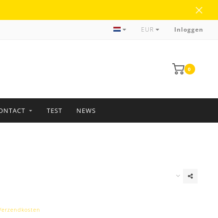
Meer dan 35 jaar ervaring
EUR
Inloggen
0
ONTACT
TEST
NEWS
Verzendkosten