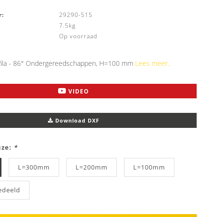
:
29290-515
7.5kg
Op voorraad
ila - 86° Ondergereedschappen, H=100 mm
Lees meer..
VIDEO
Download DXF
uze:
*
L=300mm
L=200mm
L=100mm
edeeld