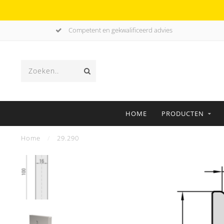
Competent en gekwalificeerd advies
HOME
PRODUCTEN
Home
/
29.290