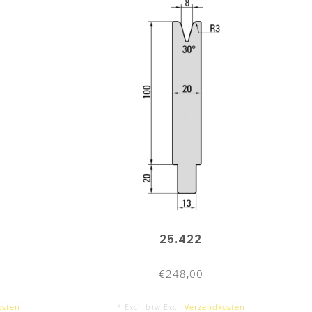
25.422
€248,00
osten
* Excl. btw Excl.
Verzendkosten