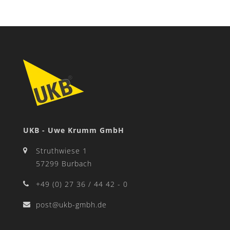
UKB - Uwe Krumm GmbH
Struthwiese 1
57299 Burbach
+49 (0) 27 36 / 44 42 - 0
post@ukb-gmbh.de