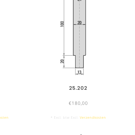
25.202
€180,00
osten
* Excl. btw Excl.
Verzendkosten