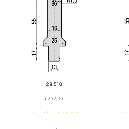
29.510
€252,00
* Excl. btw Excl.
Verzendkosten
* Exc