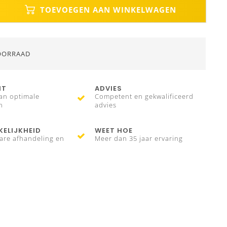
TOEVOEGEN AAN WINKELWAGEN
OORRAAD
IT
ADVIES
an optimale
Competent en gekwalificeerd
n
advies
ELIJKHEID
WEET HOE
are afhandeling en
Meer dan 35 jaar ervaring