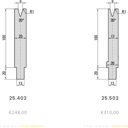
25.402
25.502
€248,00
€310,00
l. btw Excl.
Verzendkosten
* Excl. btw Excl.
Verzendk