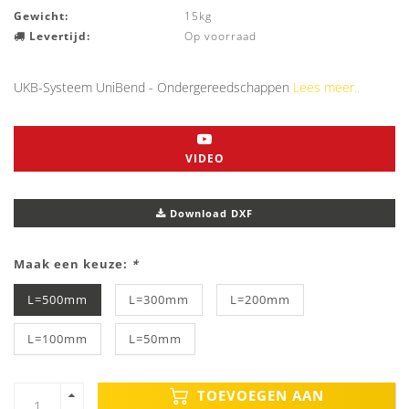
Gewicht:
15kg
Levertijd:
Op voorraad
UKB-Systeem UniBend - Ondergereedschappen
Lees meer..
VIDEO
Download DXF
Maak een keuze:
*
L=500mm
L=300mm
L=200mm
L=100mm
L=50mm
TOEVOEGEN AAN