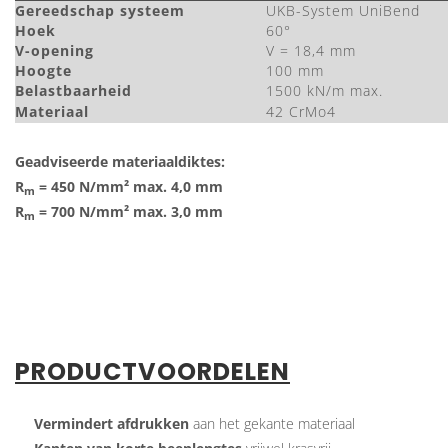
Gereedschap systeem
UKB-System UniBend
Hoek
60°
V-opening
V = 18,4 mm
Hoogte
100 mm
Belastbaarheid
1500 kN/m max.
Materiaal
42 CrMo4
Geadviseerde materiaaldiktes:
R
= 450 N/mm² max. 4,0 mm
m
R
= 700 N/mm² max. 3,0 mm
m
PRODUCTVOORDELEN
Vermindert afdrukken
aan het gekante materiaal