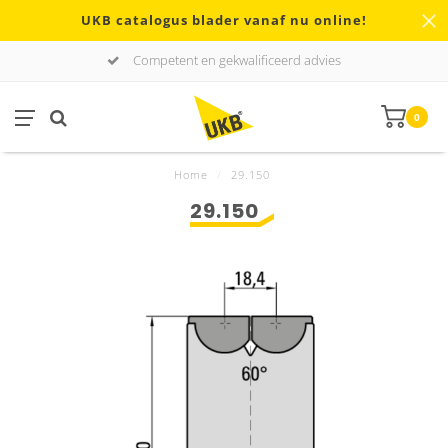
UKB catalogus blader vanaf nu online!
Competent en gekwalificeerd advies
0
Home
/
29.150
29.150