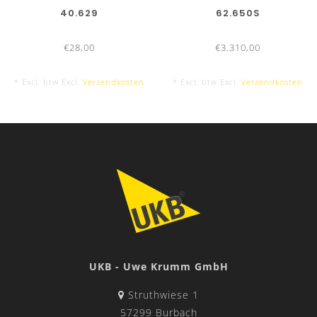
40.629
62.650S
€28,00
€3.310,00
* Excl. btw Excl.
Verzendkosten
* Excl. btw Excl.
Verzendkosten
UKB - Uwe Krumm GmbH
Struthwiese 1
57299 Burbach