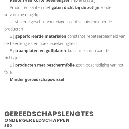
Kanten van korte beenlengtes
vrijwel krasvrij
Producten kanten met
gaten dicht bij de zetlijn
zonder
vervorming mogelijk
Uitstekend geschikt voor diagonaal of schuin toelopende
producten
Bij
geperforeerde materialen
constante repeteerbaarheid van
de beenlengtes en hoeknauwkeurigheid
Bij
traanplaten en golfplaten
, krasarm kanten aan de
zichtzijde
Bij
producten met beschermfolie
geen beschadiging van het
folie
Minder gereedschapswissel
GEREEDSCHAPSLENGTES
ONDERGEREEDSCHAPPEN
500