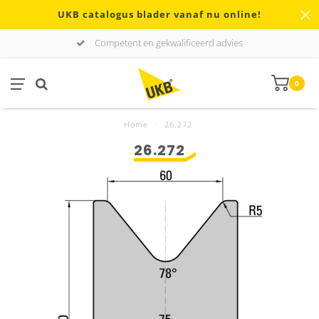
UKB catalogus blader vanaf nu online!
Competent en gekwalificeerd advies
0
Home
/
26.272
26.272