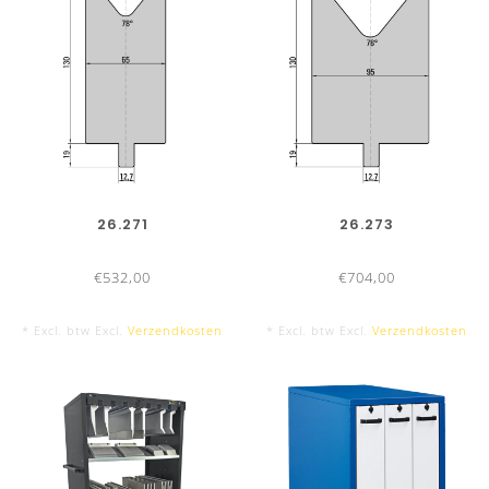
26.271
26.273
€532,00
€704,00
* Excl. btw Excl.
Verzendkosten
* Excl. btw Excl.
Verzendkosten