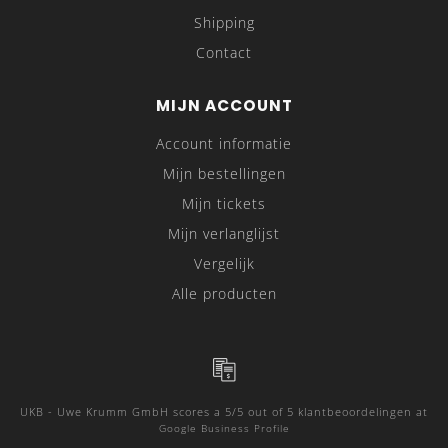
Shipping
Contact
MIJN ACCOUNT
Account informatie
Mijn bestellingen
Mijn tickets
Mijn verlanglijst
Vergelijk
Alle producten
UKB - Uwe Krumm GmbH
scores a
5
/
5
out of
5
klantbeoordelingen at
Google Business Profile