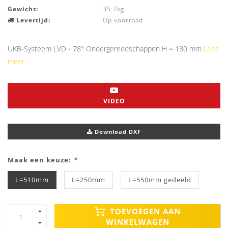
Gewicht:
35.7kg
Levertijd:
Op voorraad
UKB-Systeem LVD - 78° Ondergereedschappen H = 130 mm
Lees
meer..
VIDEO
Download DXF
Maak een keuze:
*
L=510mm
L=250mm
L=550mm gedeeld
TOEVOEGEN AAN
WINKELWAGEN