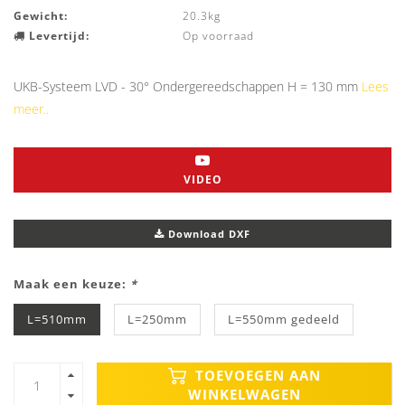
Gewicht:
20.3kg
Levertijd:
Op voorraad
UKB-Systeem LVD - 30° Ondergereedschappen H = 130 mm
Lees
meer..
VIDEO
Download DXF
Maak een keuze:
*
L=510mm
L=250mm
L=550mm gedeeld
TOEVOEGEN AAN
WINKELWAGEN