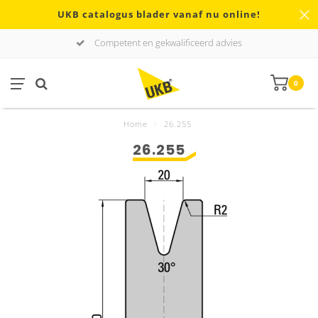
UKB catalogus blader vanaf nu online!
Competent en gekwalificeerd advies
0
Home
/
26.255
26.255