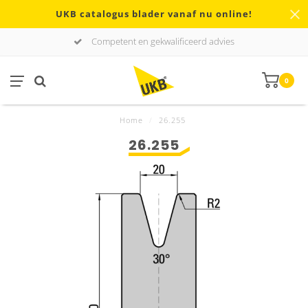
UKB catalogus blader vanaf nu online!
Competent en gekwalificeerd advies
0
Home
/
26.255
26.255