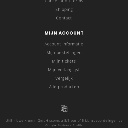
Cancellation terms
Shipping
Contact
MIJN ACCOUNT
Account informatie
Mijn bestellingen
Mijn tickets
Mijn verlanglijst
Vergelijk
Alle producten
UKB - Uwe Krumm GmbH
scores a
5
/
5
out of
5
klantbeoordelingen at
Google Business Profile