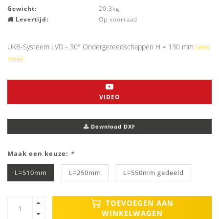
Gewicht:
20.3kg
Levertijd:
Op voorraad
UKB-Systeem LVD - 30° Ondergereedschappen H = 130 mm
Lees
meer..
VIDEO
Download DXF
Maak een keuze:
*
L=510mm
L=250mm
L=550mm gedeeld
TOEVOEGEN AAN
WINKELWAGEN