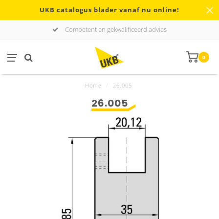
UKB catalogus blader vanaf nu online!
Competent en gekwalificeerd advies
0
Home
/
26.005
26.005