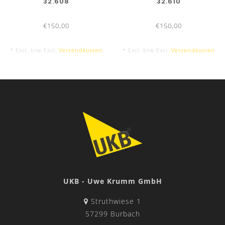
32.608
32.610
€150,00
€150,00
* Excl. btw Excl.
Verzendkosten
* Excl. btw Excl.
Verzendkosten
UKB - Uwe Krumm GmbH
Struthwiese 1
57299 Burbach