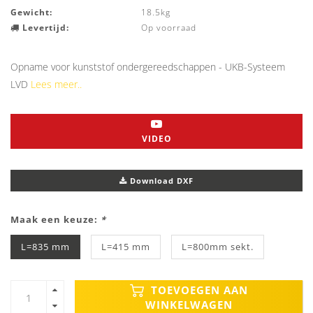
Gewicht:
18.5kg
Levertijd:
Op voorraad
Opname voor kunststof ondergereedschappen - UKB-Systeem
LVD
Lees meer..
VIDEO
Download DXF
Maak een keuze:
*
L=835 mm
L=415 mm
L=800mm sekt.
TOEVOEGEN AAN
WINKELWAGEN