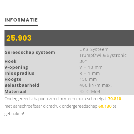
INFORMATIE
25.903
UKB-Systeem
Gereedschap systeem
Trumpf/Wila/Bystronic
Hoek
30°
V-opening
V = 10 mm
Inloopradius
R = 1 mm
Hoogte
150 mm
Belastbaarheid
400 kN/m max.
Materiaal
42 CrMo4
Ondergereedschappen zijn d.m.v. een extra schroefgat
70.810
met aanschroefbaar dichtdruk ondergereedschap
60.130
te
gebruiken!