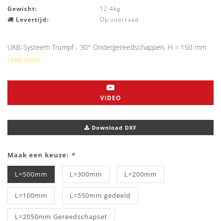
Gewicht:
12.4kg
Levertijd:
Op voorraad
UKB-Systeem Trumpf - 30° Ondergereedschappen, H = 150 mm
Lees meer..
VIDEO
Download DXF
Maak een keuze:
*
L=500mm
L=300mm
L=200mm
L=100mm
L=550mm gedeeld
L=2050mm Gereedschapset