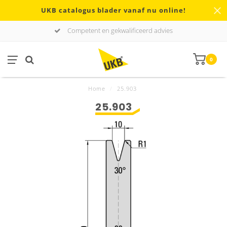
UKB catalogus blader vanaf nu online!
Competent en gekwalificeerd advies
0
Home
/
25.903
25.903