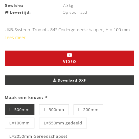
Gewicht:
7.3kg
Levertijd:
Op voorraad
UKB-Systeem Trumpf - 84° Ondergereedschappen, H = 100 mm
Lees meer..
VIDEO
Download DXF
Maak een keuze:
*
L=500mm
L=300mm
L=200mm
L=100mm
L=550mm gedeeld
L=2050mm Gereedschapset