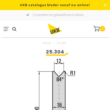
UKB catalogus blader vanaf nu online!
Competent en gekwalificeerd advies
0
Home
/
25.304
25.304