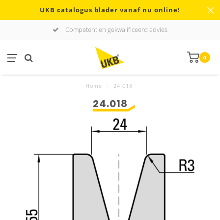
UKB catalogus blader vanaf nu online!
Competent en gekwalificeerd advies
0
Home
/
24.018
24.018