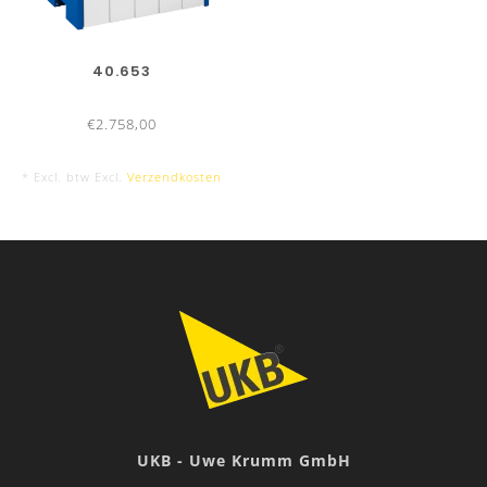
40.653
€2.758,00
* Excl. btw Excl.
Verzendkosten
UKB - Uwe Krumm GmbH