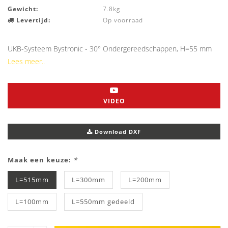
Gewicht:
7.8kg
Levertijd:
Op voorraad
UKB-Systeem Bystronic - 30° Ondergereedschappen, H=55 mm
Lees meer..
VIDEO
Download DXF
Maak een keuze:
*
L=515mm
L=300mm
L=200mm
L=100mm
L=550mm gedeeld