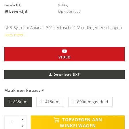
Gewicht:
9.4kg
Levertijd:
Op voorraad
UKB-Systeem Amada - 30° centrische 1-V ondergereedschappen
Lees meer..
VIDEO
Download DXF
Maak een keuze:
*
L=835mm
L=415mm
L=800mm geedeld
TOEVOEGEN AAN
WINKELWAGEN