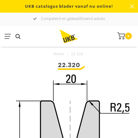
UKB catalogus blader vanaf nu online!
Competent en gekwalificeerd advies
0
Home
/
22.320
22.320