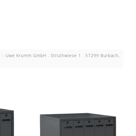
KB - Uwe Krumm GmbH . Struthwiese 1 . 57299 Burbach,
N