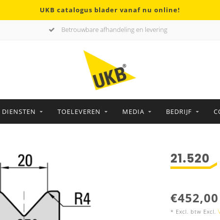
UKB catalogus blader vanaf nu online!
Betrouwbare afhandeling en levering
DIENSTEN
TOELEVEREN
MEDIA
BEDRIJF
C
21.520
€452,00
* Excl. btw Excl.