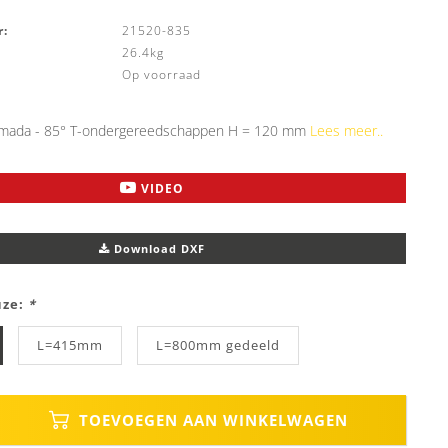
:
21520-835
26.4kg
Op voorraad
mada - 85° T-ondergereedschappen H = 120 mm
Lees meer..
VIDEO
Download DXF
uze:
*
L=415mm
L=800mm gedeeld
TOEVOEGEN AAN WINKELWAGEN