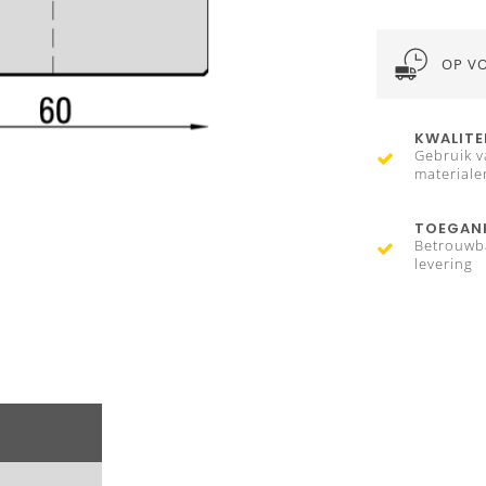
OP V
KWALITE
Gebruik v
materiale
TOEGANK
Betrouwb
levering