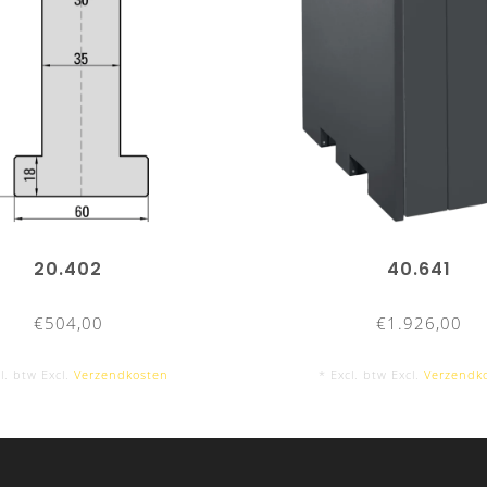
20.402
40.641
€504,00
€1.926,00
l. btw Excl.
Verzendkosten
* Excl. btw Excl.
Verzendk