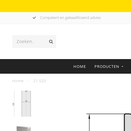
Competent en gekwalificeerd advies
HOME
PRODUCTEN
Home
/
21.520