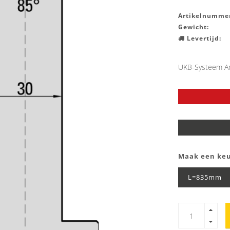
Artikelnummer
Gewicht:
Levertijd:
UKB-Systeem A
Maak een ke
L=835mm