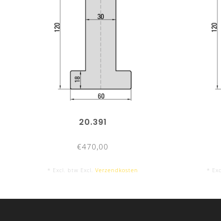
20.391
€470,00
* Excl. btw Excl.
Verzendkosten
* Exc