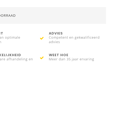
OORRAAD
IT
ADVIES
an optimale
Competent en gekwalificeerd
n
advies
ELIJKHEID
WEET HOE
are afhandeling en
Meer dan 35 jaar ervaring