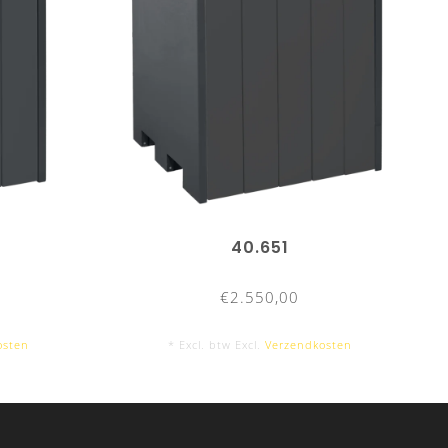
40.651
€2.550,00
osten
* Excl. btw Excl.
Verzendkosten