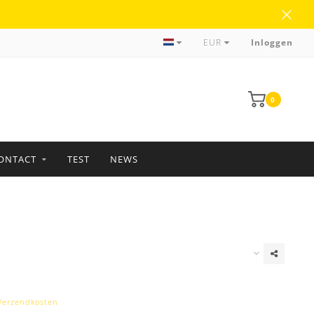
Meer dan 35 jaar ervaring
EUR
Inloggen
0
ONTACT
TEST
NEWS
Verzendkosten