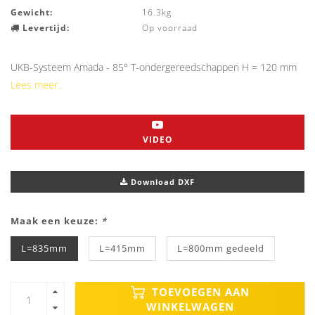
Gewicht:
16.3kg
Levertijd:
Op voorraad
UKB-Systeem Amada - 85° T-ondergereedschappen H = 120 mm
Lees meer..
VIDEO
Download DXF
Maak een keuze:
*
L=835mm
L=415mm
L=800mm gedeeld
TOEVOEGEN AAN
WINKELWAGEN