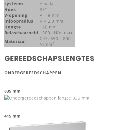
systeem
Amada
Hoek
85°
V-opening
V = 8 mm
Inloopradius
R = 2,0 mm
Hoogte
120 mm
Belastbaarheid
1000 kN/m max.
C45, 650 - 800
Materiaal
2
N/mm
GEREEDSCHAPSLENGTES
ONDERGEREEDSCHAPPEN
835 mm
415 mm