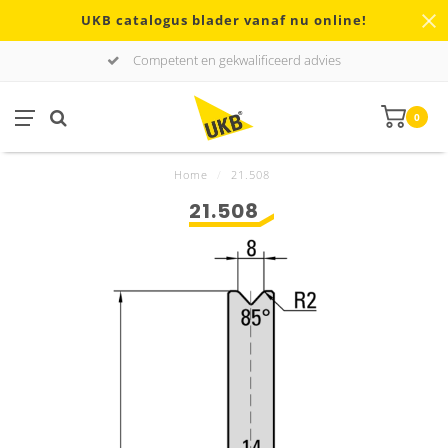
UKB catalogus blader vanaf nu online!
Competent en gekwalificeerd advies
0
Home
/
21.508
21.508