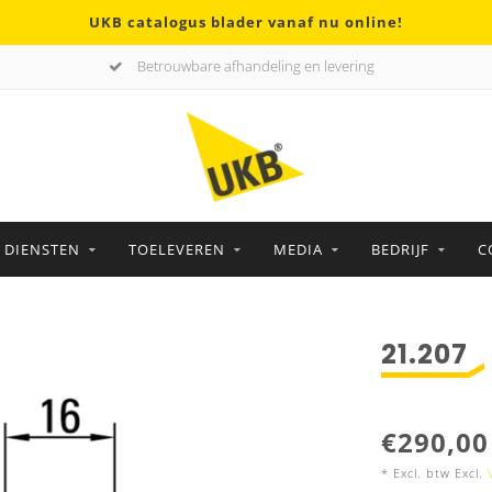
UKB catalogus blader vanaf nu online!
Betrouwbare afhandeling en levering
DIENSTEN
TOELEVEREN
MEDIA
BEDRIJF
C
21.207
€290,00
* Excl. btw Excl.