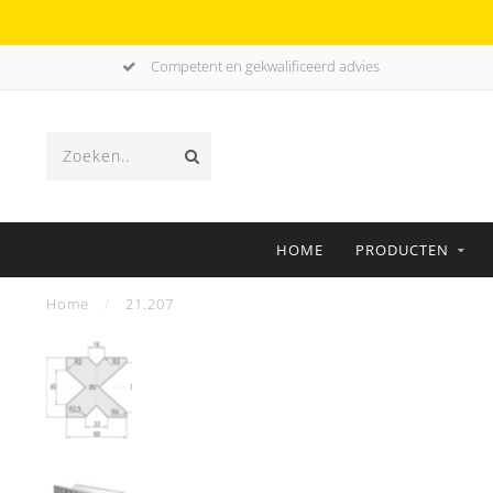
Competent en gekwalificeerd advies
HOME
PRODUCTEN
Home
/
21.207