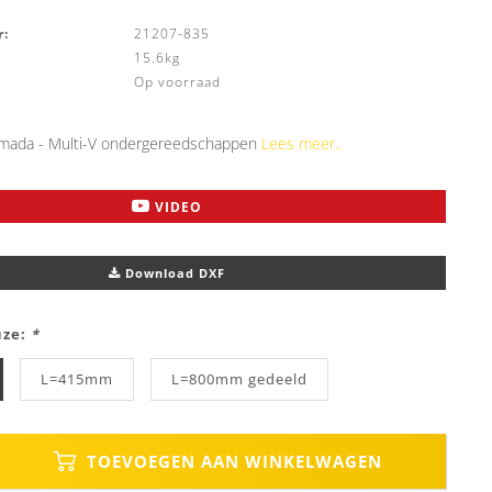
:
21207-835
15.6kg
Op voorraad
ada - Multi-V ondergereedschappen
Lees meer..
VIDEO
Download DXF
uze:
*
L=415mm
L=800mm gedeeld
TOEVOEGEN AAN WINKELWAGEN