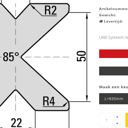
Artikelnummer
Gewicht:
Levertijd:
UKB-Systeem Am
Maak een ke
L=835mm