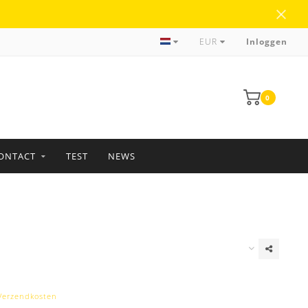
Meer dan 35 jaar ervaring
EUR
Inloggen
0
ONTACT
TEST
NEWS
Verzendkosten