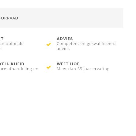
OORRAAD
IT
ADVIES
an optimale
Competent en gekwalificeerd
n
advies
ELIJKHEID
WEET HOE
are afhandeling en
Meer dan 35 jaar ervaring