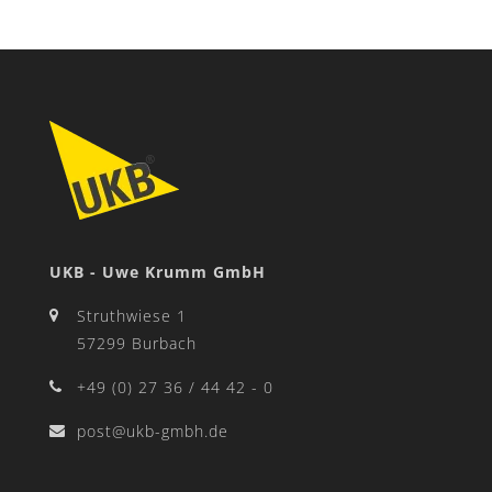
UKB - Uwe Krumm GmbH
Struthwiese 1
57299 Burbach
+49 (0) 27 36 / 44 42 - 0
post@ukb-gmbh.de