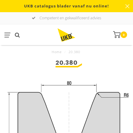
UKB catalogus blader vanaf nu online!
Competent en gekwalificeerd advies
0
Home
/
20.380
20.380