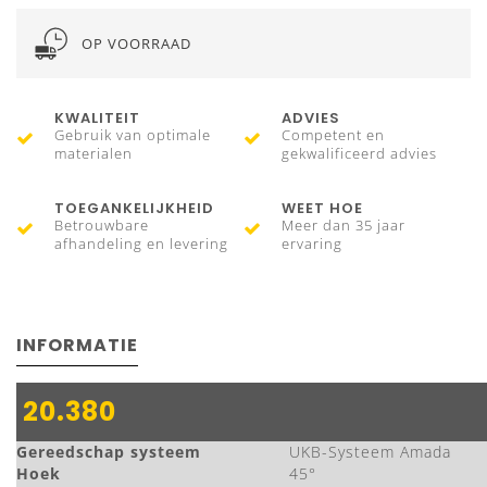
OP VOORRAAD
KWALITEIT
ADVIES
Gebruik van optimale
Competent en
materialen
gekwalificeerd advies
TOEGANKELIJKHEID
WEET HOE
Betrouwbare
Meer dan 35 jaar
afhandeling en levering
ervaring
INFORMATIE
20.380
Gereedschap systeem
UKB-Systeem Amada
Hoek
45°