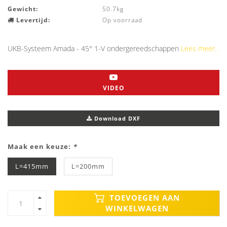
Gewicht:
50.7kg
Levertijd:
Op voorraad
UKB-Systeem Amada - 45° 1-V ondergereedschappen
Lees meer..
VIDEO
Download DXF
Maak een keuze:
*
L=415mm
L=200mm
TOEVOEGEN AAN
WINKELWAGEN