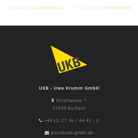
* Excl. btw Excl.
Verzendkosten
* Excl. btw Excl.
Verzendkosten
UKB - Uwe Krumm GmbH
Struthwiese 1
57299 Burbach
+49 (0) 27 36 / 44 42 - 0
post@ukb-gmbh.de