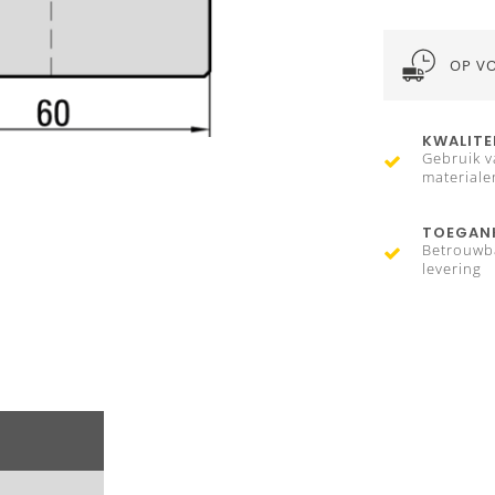
OP V
KWALITE
Gebruik v
materiale
TOEGANK
Betrouwb
levering