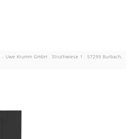
KB - Uwe Krumm GmbH . Struthwiese 1 . 57299 Burbach,
N