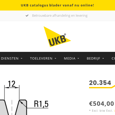
UKB catalogus blader vanaf nu online!
Betrouwbare afhandeling en levering
DIENSTEN
TOELEVEREN
MEDIA
BEDRIJF
C
20.354
€504,00
* Excl. btw Excl.