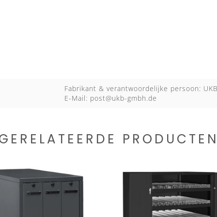
Fabrikant & verantwoordelijke persoon: U
E-Mail:
post@ukb-gmbh.de
GERELATEERDE PRODUCTE