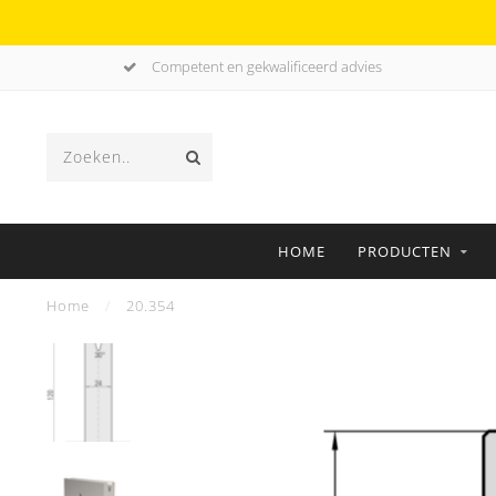
Competent en gekwalificeerd advies
HOME
PRODUCTEN
Home
/
20.354