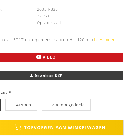
:
20354-835
22.2kg
Op voorraad
mada - 30° T-ondergereedschappen H = 120 mm
Lees meer..
VIDEO
Download DXF
uze:
*
L=415mm
L=800mm gedeeld
TOEVOEGEN AAN WINKELWAGEN