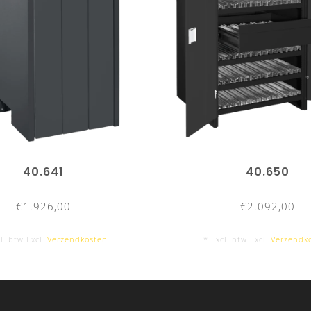
40.641
40.650
€1.926,00
€2.092,00
l. btw Excl.
Verzendkosten
* Excl. btw Excl.
Verzendk