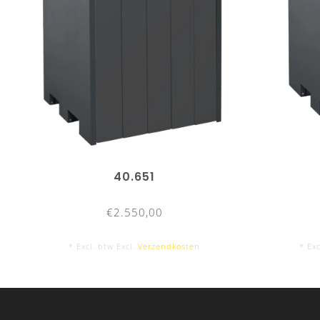
40.651
€2.550,00
* Excl. btw Excl.
Verzendkosten
* Exc