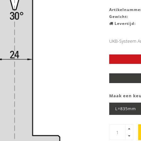
Artikelnummer
Gewicht:
Levertijd:
UKB-Systeem A
Maak een ke
L=835mm