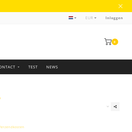
Meer dan 35 jaar ervaring
EUR
Inloggen
0
ONTACT
TEST
NEWS
Verzendkosten