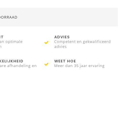
OORRAAD
IT
ADVIES
an optimale
Competent en gekwalificeerd
n
advies
ELIJKHEID
WEET HOE
are afhandeling en
Meer dan 35 jaar ervaring