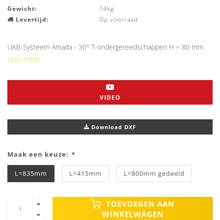
Gewicht:
14kg
Levertijd:
Op voorraad
UKB-Systeem Amada - 30° T-ondergereedschappen H = 80 mm
Lees meer..
VIDEO
Download DXF
Maak een keuze:
*
L=835mm
L=415mm
L=800mm gedeeld
TOEVOEGEN AAN
WINKELWAGEN