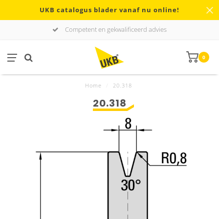
UKB catalogus blader vanaf nu online!
Competent en gekwalificeerd advies
0
Home
/
20.318
20.318