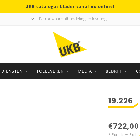
UKB catalogus blader vanaf nu online!
Betrouwbare afhandeling en levering
DIENSTEN
TOELEVEREN
MEDIA
BEDRIJF
C
19.226
€722,00
* Excl. btw Excl.