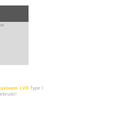
pe
Systeem LVD
Type l
bruikt!