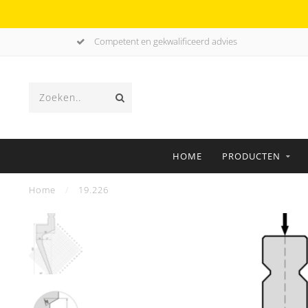
Competent en gekwalificeerd advies
HOME
PRODUCTEN
Home
/
19.226