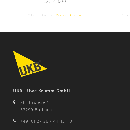
€2.148,00
* Excl. btw Excl.
Verzendkosten
* Exc
UKB - Uwe Krumm GmbH
Struthwiese 1
57299 Burbach
+49 (0) 27 36 / 44 42 - 0