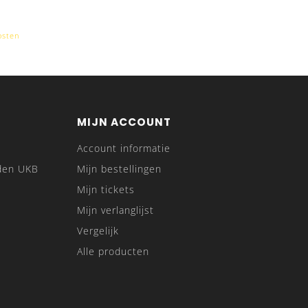
osten
MIJN ACCOUNT
Account informatie
den UKB
Mijn bestellingen
Mijn tickets
Mijn verlanglijst
Vergelijk
Alle producten