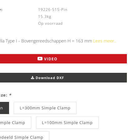
:
19226-515-Pin
15.3kg
Op voorraad
la Type I - Bovengereedschappen H = 163 mm
Lees meer..
VIDEO
Download DXF
uze:
*
in
L=300mm Simple Clamp
mple Clamp
L=100mm Simple Clamp
deeld Simple Clamp