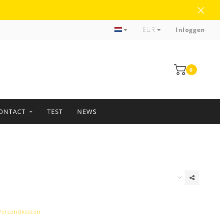
Meer dan 35 jaar ervaring
EUR
Inloggen
0
ONTACT
TEST
NEWS
Verzendkosten