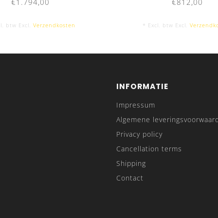
€1.794,00
€812,00
l. btw Excl.
Verzendkosten
* Excl. btw Excl.
Verzendk
INFORMATIE
Impressum
Algemene leveringsvoorwaar
Privacy policy
Cancellation terms
Shipping
Contact