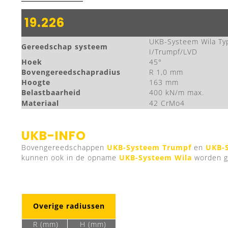
19.226
UKB-Systeem Wila Ty
Gereedschap systeem
I/Trumpf/LVD
Hoek
45°
Bovengereedschapradius
R 1,0 mm
Hoogte
163 mm
Belastbaarheid
400 kN/m max.
Materiaal
42 CrMo4
UKB-INFO
Bovengereedschappen
UKB-Systeem Trumpf
en
UKB-
kunnen ook in de opname
UKB-Systeem Wila
worden ge
Overige radiussen
R (mm)
H (mm)