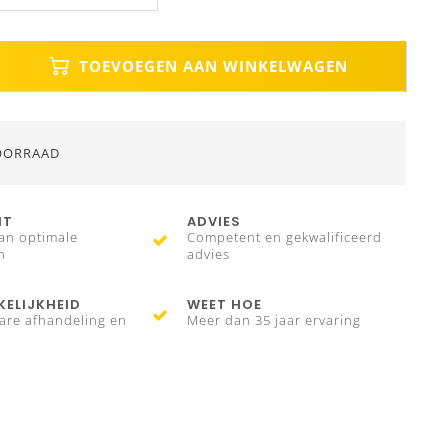
TOEVOEGEN AAN WINKELWAGEN
OORRAAD
IT
ADVIES
an optimale
Competent en gekwalificeerd
n
advies
ELIJKHEID
WEET HOE
are afhandeling en
Meer dan 35 jaar ervaring