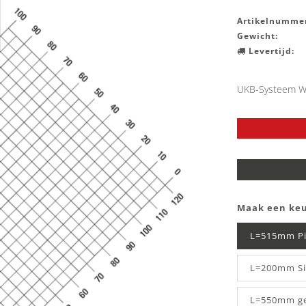
Artikelnummer
Gewicht:
Levertijd:
UKB-Systeem Wi
Maak een ke
L=515mm P
L=200mm Si
L=550mm ge