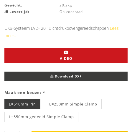
Gewicht:
20.2kg
Levertijd:
Op voorraad
UKB-Systeem LVD- 20° Dichtdrukbovengereedschappen
Lees
meer..
VIDEO
Download DXF
Maak een keuze:
*
L=510mm Pin
L=250mm Simple Clamp
L=550mm gedeeld Simple Clamp