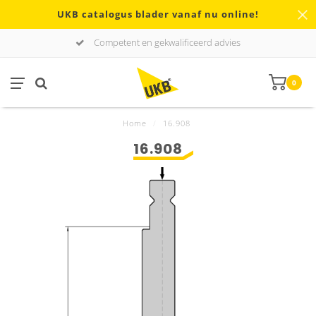
UKB catalogus blader vanaf nu online!
Competent en gekwalificeerd advies
0
Home
/
16.908
16.908