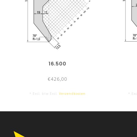
16.500
€426,00
* Excl. btw Excl.
Verzendkosten
* Exc