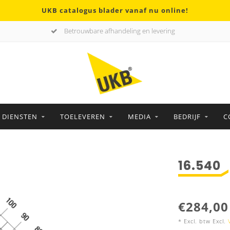
UKB catalogus blader vanaf nu online!
Betrouwbare afhandeling en levering
DIENSTEN
TOELEVEREN
MEDIA
BEDRIJF
C
16.540
€284,00
* Excl. btw Excl.