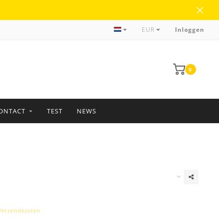
Meer dan 35 jaar ervaring
EUR
Inloggen
0
ONTACT
TEST
NEWS
Verzendkosten