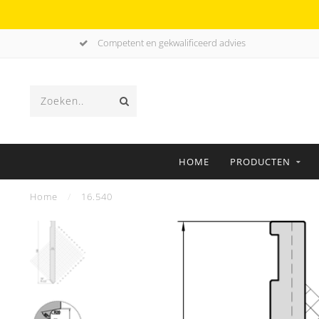
Competent en gekwalificeerd advies
HOME
PRODUCTEN
Home
/
16.540