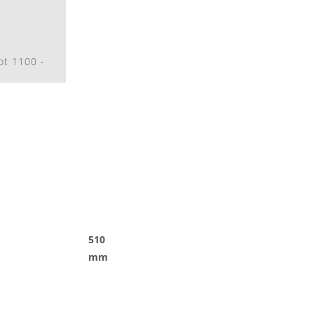
ot 1100 -
510
mm