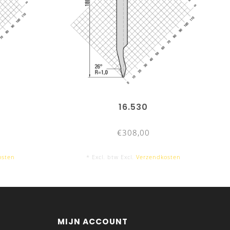
16.530
€308,00
osten
* Excl. btw Excl.
Verzendkosten
MIJN ACCOUNT