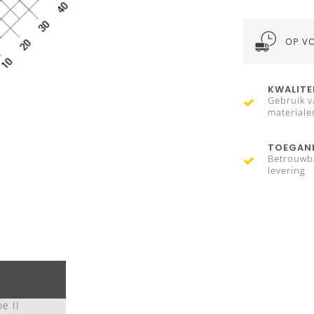
OP V
KWALITE
Gebruik v
materiale
TOEGANK
Betrouwb
levering
e II