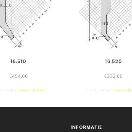
16.510
16.520
€454,00
€332,00
l. btw Excl.
Verzendkosten
* Excl. btw Excl.
Verzendk
INFORMATIE