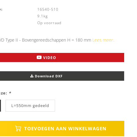
:
16540-510
9.1kg
Op voorraad
D Type II - Bovengereedschappen H = 180 mm
Lees meer..
VIDEO
Download DXF
uze:
*
L=550mm gedeeld
TOEVOEGEN AAN WINKELWAGEN