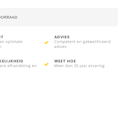
OORRAAD
IT
ADVIES
an optimale
Competent en gekwalificeerd
n
advies
ELIJKHEID
WEET HOE
are afhandeling en
Meer dan 35 jaar ervaring