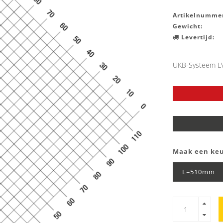
Artikelnummer
Gewicht:
Levertijd:
UKB-Systeem LV
Maak een ke
L=510mm