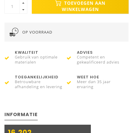
TOEVOEGEN AAN
WINKELWAGEN
OP VOORRAAD
KWALITEIT
ADVIES
Gebruik van optimale
Competent en
materialen
gekwalificeerd advies
TOEGANKELIJKHEID
WEET HOE
Betrouwbare
Meer dan 35 jaar
afhandeling en levering
ervaring
INFORMATIE
16.202