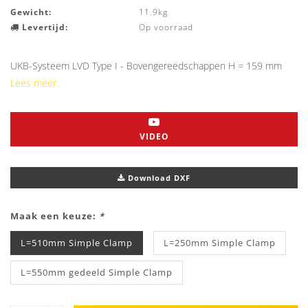
Gewicht:
11.9kg
Levertijd:
Op voorraad
UKB-Systeem LVD Type I - Bovengereedschappen H = 159 mm
Lees meer..
VIDEO
Download DXF
Maak een keuze:
*
L=510mm Simple Clamp
L=250mm Simple Clamp
L=550mm gedeeld Simple Clamp