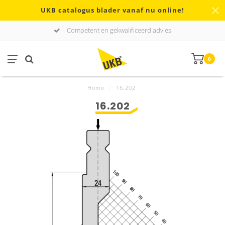
UKB catalogus blader vanaf nu online!
Competent en gekwalificeerd advies
0
Home
/
16.202
16.202