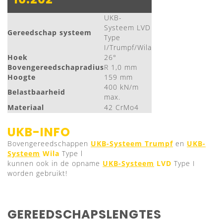
UKB-
Systeem LVD
Gereedschap systeem
Type
I/Trumpf/Wila
Hoek
26°
Bovengereedschapradius
R 1,0 mm
Hoogte
159 mm
400 kN/m
Belastbaarheid
max.
Materiaal
42 CrMo4
UKB-INFO
Bovengereedschappen
UKB-Systeem Trumpf
en
UKB-
Systeem
Wila
Type l
kunnen ook in de opname
UKB-Systeem
LVD
Type I
worden gebruikt!
GEREEDSCHAPSLENGTES