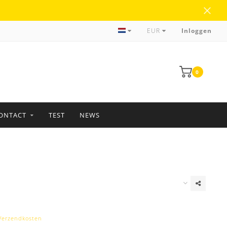
Meer dan 35 jaar ervaring
EUR
Inloggen
0
ONTACT
TEST
NEWS
Verzendkosten