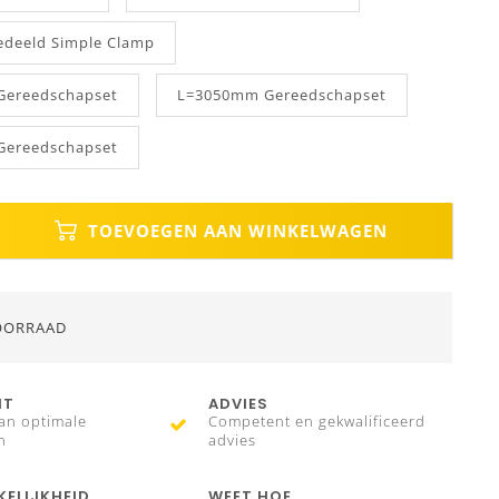
deeld Simple Clamp
ereedschapset
L=3050mm Gereedschapset
ereedschapset
TOEVOEGEN AAN WINKELWAGEN
OORRAAD
IT
ADVIES
an optimale
Competent en gekwalificeerd
n
advies
ELIJKHEID
WEET HOE