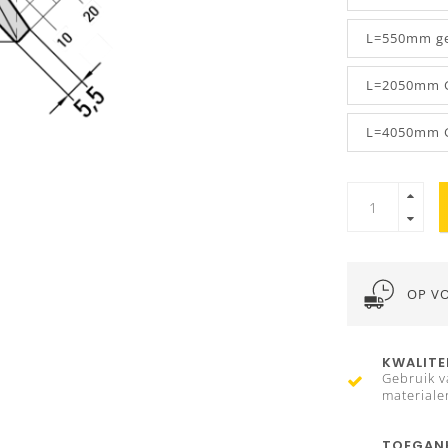
L=550mm ge
L=2050mm G
L=4050mm G
OP V
KWALITE
Gebruik v
materiale
TOEGANK