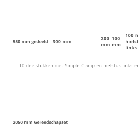
100
200
100
550 mm gedeeld
300 mm
hiels
mm
mm
links
10 deelstukken met Simple Clamp en hielstuk links e
2050 mm Gereedschapset