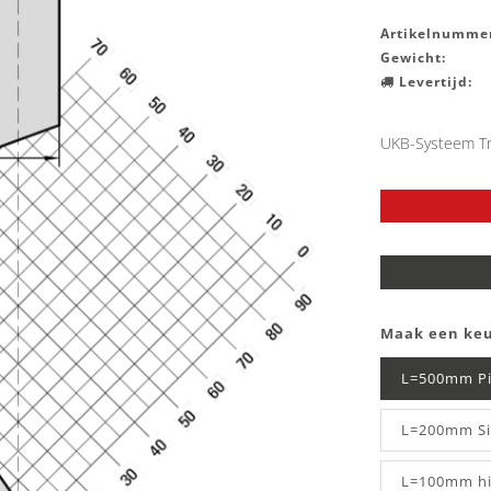
Artikelnummer
Gewicht:
Levertijd:
UKB-Systeem T
Maak een ke
L=500mm P
L=200mm Si
L=100mm hie