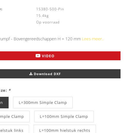
:
15380-500-Pin
15.4kg
Op voorraad
rumpf - Bovengereedschappen H = 120 mm
Lees meer..
VIDEO
Download DXF
uze:
*
in
L=300mm Simple Clamp
mple Clamp
L=100mm Simple Clamp
lstuk links
L=100mm hielstuk rechts