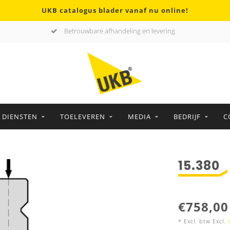
UKB catalogus blader vanaf nu online!
Betrouwbare afhandeling en levering
DIENSTEN
TOELEVEREN
MEDIA
BEDRIJF
C
15.380
€758,00
* Excl. btw Excl.