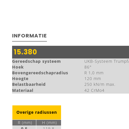
INFORMATIE
15.380
Gereedschap systeem
UKB-Systeem Trumpf
Hoek
86°
Bovengereedschapradius
R 1,0 mm
Hoogte
120 mm
Belastbaarheid
250 kN/m max.
Materiaal
42 CrMo4
Overige radiussen
R (mm)
H (mm)
0,5
119,8