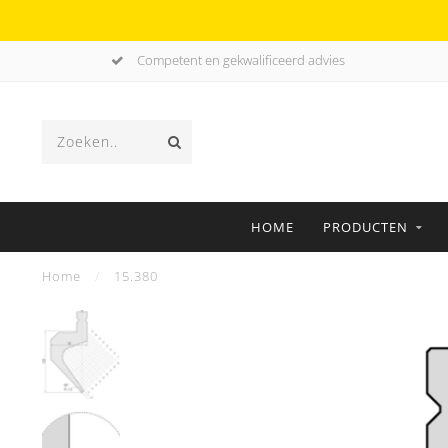
Competent en gekwalificeerd advies
HOME
PRODUCTEN
Home
/
15.380