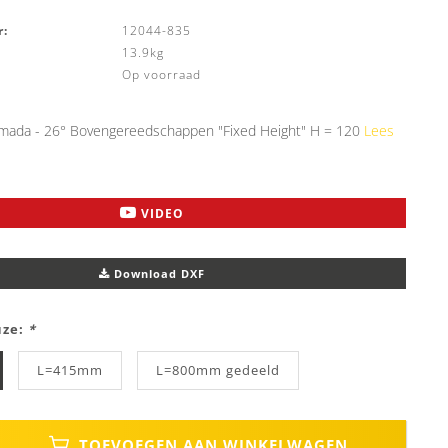
:
12044-835
13.9kg
Op voorraad
ada - 26° Bovengereedschappen "Fixed Height" H = 120
Lees
VIDEO
Download DXF
uze:
*
L=415mm
L=800mm gedeeld
TOEVOEGEN AAN WINKELWAGEN