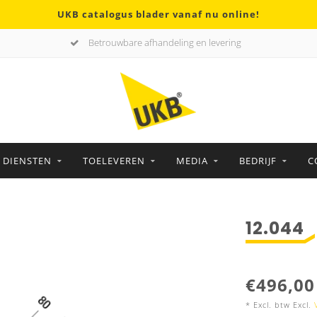
UKB catalogus blader vanaf nu online!
Betrouwbare afhandeling en levering
DIENSTEN
TOELEVEREN
MEDIA
BEDRIJF
C
12.044
€496,00
* Excl. btw Excl.