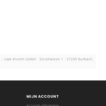
KB - Uwe Krumm GmbH . Struthwiese 1 . 57299 Burbach,
MIJN ACCOUNT
Account informatie