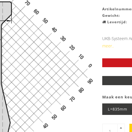
Artikelnummer
Gewicht:
Levertijd:
UKB-Systeem Am
meer..
Maak een ke
L=835mm