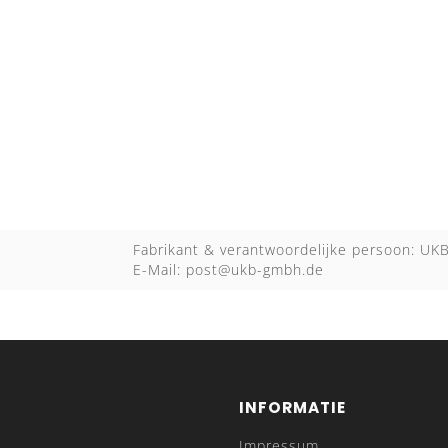
Fabrikant & verantwoordelijke persoon: U
E-Mail:
post@ukb-gmbh.de
INFORMATIE
Impressum