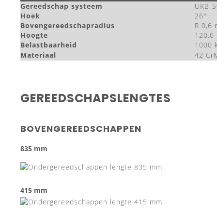
Gereedschap systeem
UKB-S
Hoek
26°
Bovengereedschapradius
R 0,6
Hoogte
120,0
Belastbaarheid
1000 
Materiaal
42 Cr
GEREEDSCHAPSLENGTES
BOVENGEREEDSCHAPPEN
835 mm
415 mm