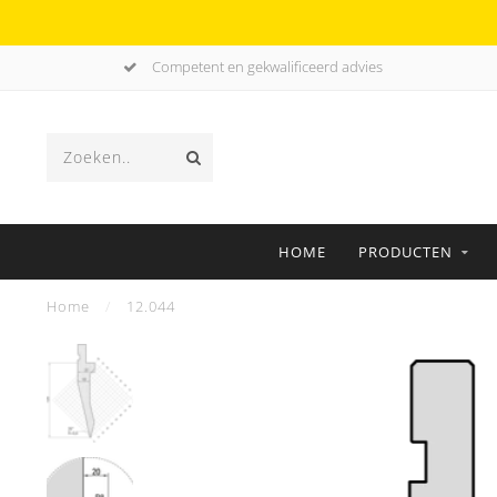
Competent en gekwalificeerd advies
HOME
PRODUCTEN
Home
/
12.044