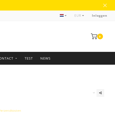
Meer dan 35 jaar ervaring
EUR
Inloggen
0
ONTACT
TEST
NEWS
Verzendkosten