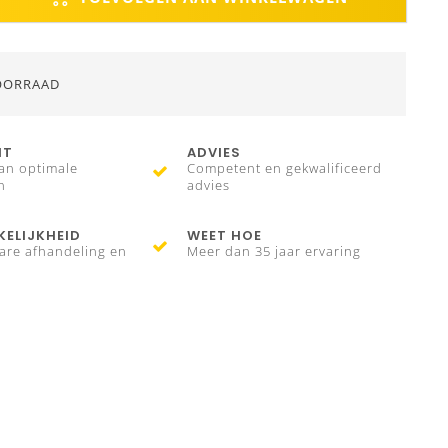
OORRAAD
IT
ADVIES
an optimale
Competent en gekwalificeerd
n
advies
ELIJKHEID
WEET HOE
are afhandeling en
Meer dan 35 jaar ervaring