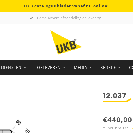
UKB catalogus blader vanaf nu online!
Betrouwbare afhandeling en levering
DIENSTEN
TOELEVEREN
MEDIA
BEDRIJF
C
12.037
€440,00
* Excl. btw Excl.