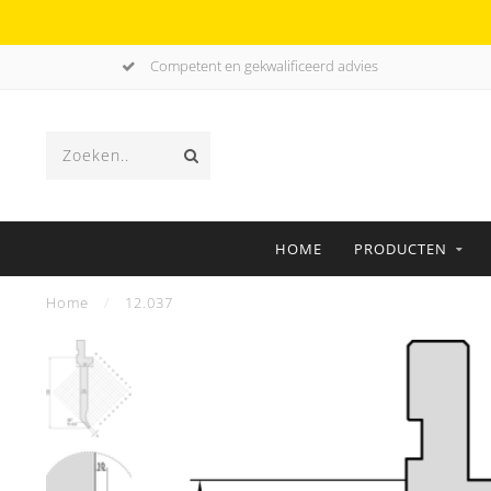
Competent en gekwalificeerd advies
HOME
PRODUCTEN
Home
/
12.037