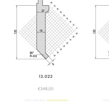
12.022
€348,00
* Excl. btw Excl.
Verzendkosten
* Exc