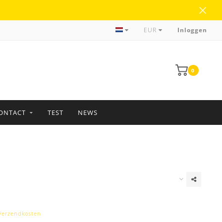
Meer dan 35 jaar ervaring
EUR
Inloggen
0
ONTACT
TEST
NEWS
Verzendkosten