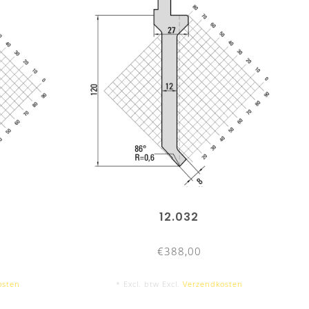
12.032
€388,00
osten
* Excl. btw Excl.
Verzendkosten