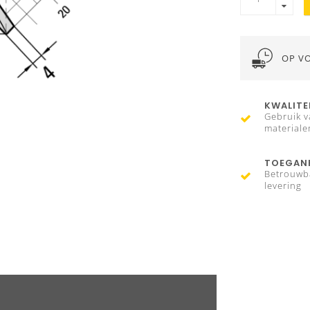
OP V
KWALITE
Gebruik v
materiale
TOEGANK
Betrouwb
levering