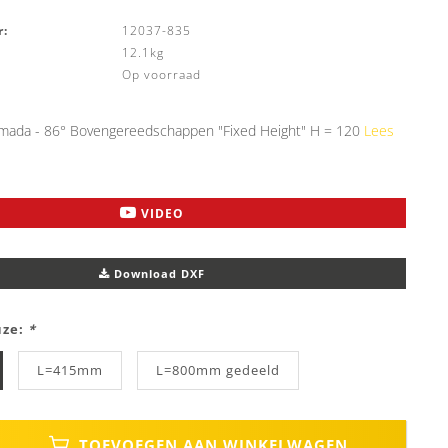
:
12037-835
12.1kg
Op voorraad
ada - 86° Bovengereedschappen "Fixed Height" H = 120
Lees
VIDEO
Download DXF
uze:
*
L=415mm
L=800mm gedeeld
TOEVOEGEN AAN WINKELWAGEN