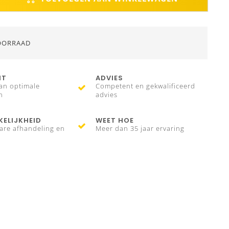
OORRAAD
IT
ADVIES
an optimale
Competent en gekwalificeerd
n
advies
ELIJKHEID
WEET HOE
are afhandeling en
Meer dan 35 jaar ervaring