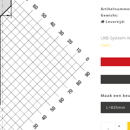
Artikelnummer
Gewicht:
Levertijd:
UKB-Systeem Am
meer..
Maak een ke
L=835mm