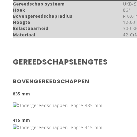
Gereedschap systeem
UKB-S
Hoek
86°
Bovengereedschapradius
R 0,6
Hoogte
120,0
Belastbaarheid
300 k
Materiaal
42 Cr
GEREEDSCHAPSLENGTES
BOVENGEREEDSCHAPPEN
835 mm
415 mm