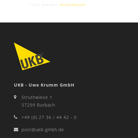
* Excl. btw Excl.
Verzendkosten
UKB - Uwe Krumm GmbH
Struthwiese 1
57299 Burbach
+49 (0) 27 36 / 44 42 - 0
post@ukb-gmbh.de