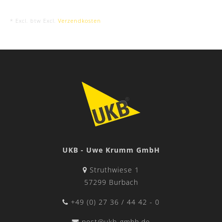
* Excl. btw Excl.
Verzendkosten
UKB - Uwe Krumm GmbH
Struthwiese 1
57299 Burbach
+49 (0) 27 36 / 44 42 - 0
post@ukb-gmbh.de