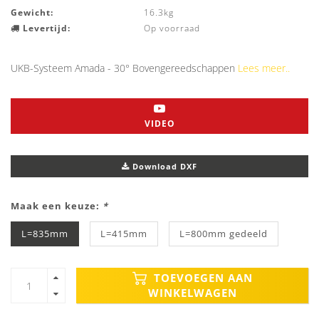
Gewicht:
16.3kg
Levertijd:
Op voorraad
UKB-Systeem Amada - 30° Bovengereedschappen
Lees meer..
VIDEO
Download DXF
Maak een keuze:
*
L=835mm
L=415mm
L=800mm gedeeld
TOEVOEGEN AAN
WINKELWAGEN