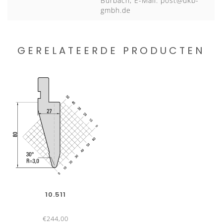
Burbach, E-Mail:
post@ukb-
gmbh.de
GERELATEERDE PRODUCTEN
10.511
€244,00