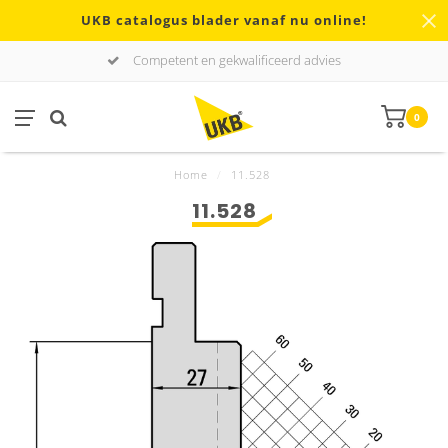
UKB catalogus blader vanaf nu online!
Competent en gekwalificeerd advies
0
Home
/
11.528
11.528