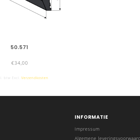
50.571
€34,00
l. btw Excl.
Verzendkosten
INFORMATIE
Impressum
Algemene leveringsvoorwaar