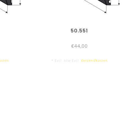
50.551
€44,00
osten
* Excl. btw Excl.
Verzendkosten