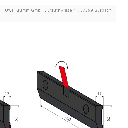
KB - Uwe Krumm GmbH . Struthwiese 1 . 57299 Burbach,
N