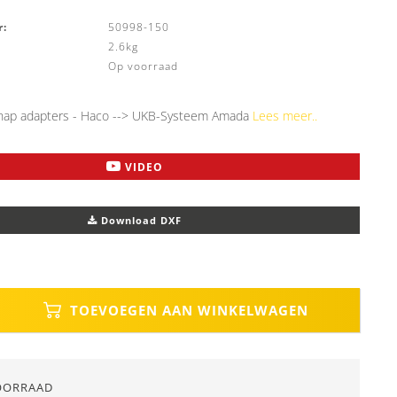
:
50998-150
2.6kg
Op voorraad
ap adapters - Haco --> UKB-Systeem Amada
Lees meer..
VIDEO
Download DXF
TOEVOEGEN AAN WINKELWAGEN
OORRAAD