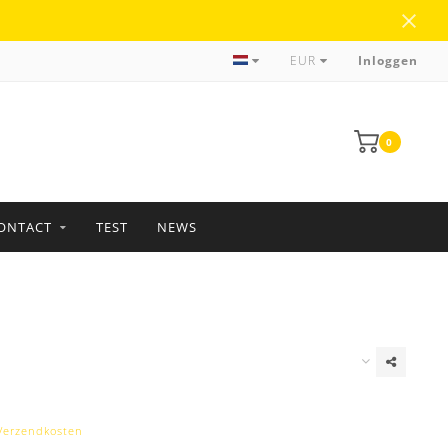
Meer dan 35 jaar ervaring
EUR
Inloggen
0
ONTACT
TEST
NEWS
Verzendkosten