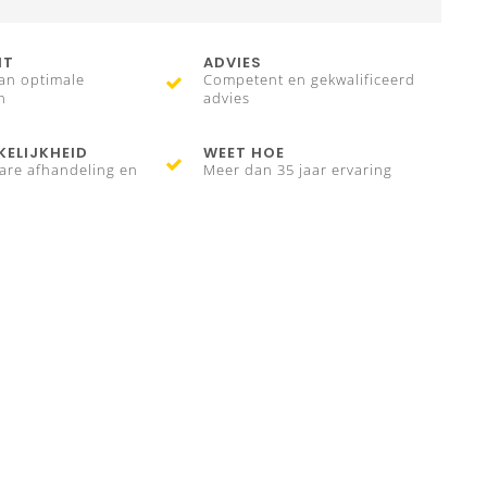
IT
ADVIES
an optimale
Competent en gekwalificeerd
n
advies
ELIJKHEID
WEET HOE
are afhandeling en
Meer dan 35 jaar ervaring