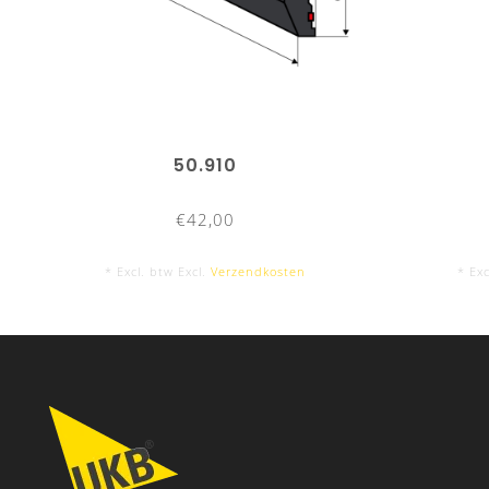
50.910
€42,00
* Excl. btw Excl.
Verzendkosten
* Exc