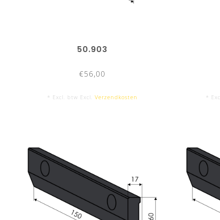
50.903
€56,00
* Excl. btw Excl.
Verzendkosten
* Exc