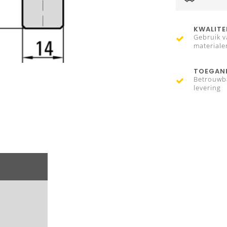
KWALITE
Gebruik v
materiale
TOEGANK
Betrouwb
levering