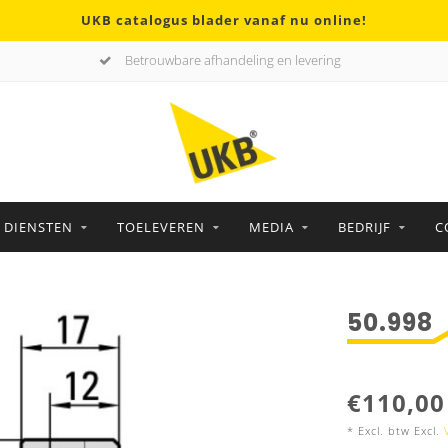
UKB catalogus blader vanaf nu online!
Betrouwbare afhandeling en levering
DIENSTEN
TOELEVEREN
MEDIA
BEDRIJF
C
50.998
€110,00
* Excl. btw Excl.