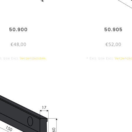
50.900
50.905
€48,00
€52,00
l. btw Excl.
Verzendkosten
* Excl. btw Excl.
Verzendk