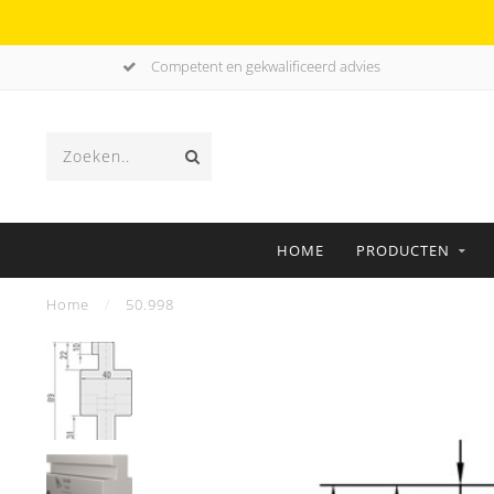
Competent en gekwalificeerd advies
HOME
PRODUCTEN
Home
/
50.998