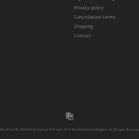
Privacy policy
Cancellation terms
Shipping
Contact
Uwe Krumm GmbH
scores a
5
/
5
out of
5
klantbeoordelingen at
Google Busines