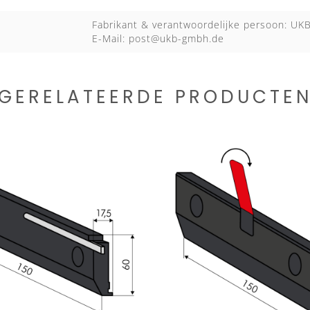
Fabrikant & verantwoordelijke persoon: U
E-Mail:
post@ukb-gmbh.de
GERELATEERDE PRODUCTE