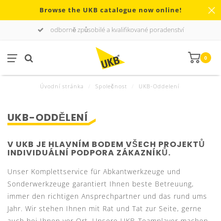
Browse the UKB catalogue now online!
odborně způsobilé a kvalifikované poradenství
0
Úvodní stránka
/
Společnost
/
UKB-Oddelení
UKB-ODDĚLENÍ
V UKB JE HLAVNÍM BODEM VŠECH PROJEKTŮ
INDIVIDUÁLNÍ PODPORA ZÁKAZNÍKŮ.
Unser Komplettservice für Abkantwerkzeuge und
Sonderwerkzeuge garantiert Ihnen beste Betreuung,
immer den richtigen Ansprechpartner und das rund ums
Jahr. Wir stehen Ihnen mit Rat und Tat zur Seite, gerne
auch bei Ihnen vor Ort. Unsere UKB-Teamplayer machen