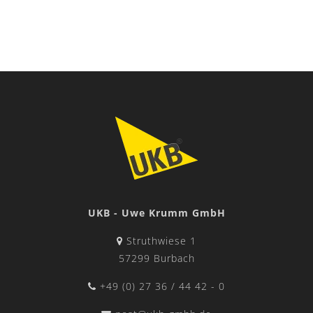
UKB - Uwe Krumm GmbH
Struthwiese 1
57299 Burbach
+49 (0) 27 36 / 44 42 - 0