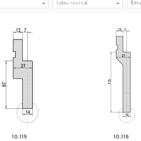
Výška nástrojů
Šířka
10.115
10.116