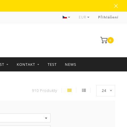
více než 35 let zkušeností
EUR
Přihlášení
0
ST
KONTAKT
TEST
NEWS
910 Produkty
24