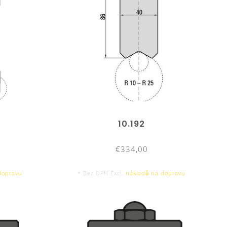
10.192
€334,00
dopravu
* Bez DPH Excl.
nákladů na dopravu