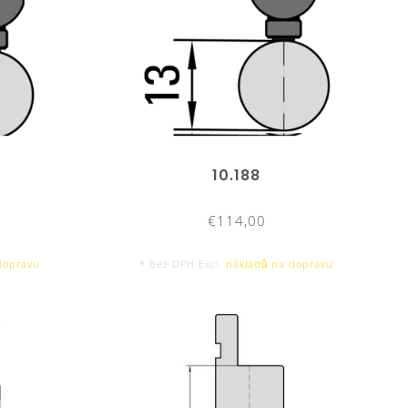
10.188
€114,00
dopravu
* Bez DPH Excl.
nákladů na dopravu