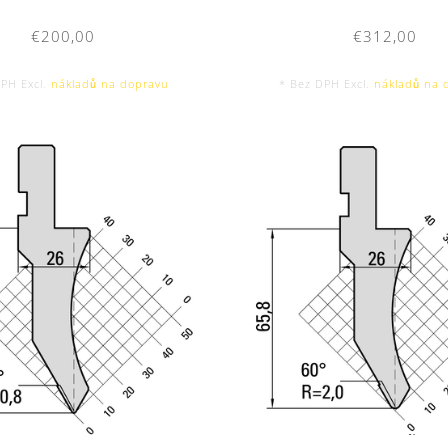
€200,00
€312,00
DPH Excl.
nákladů na dopravu
* Bez DPH Excl.
nákladů na 