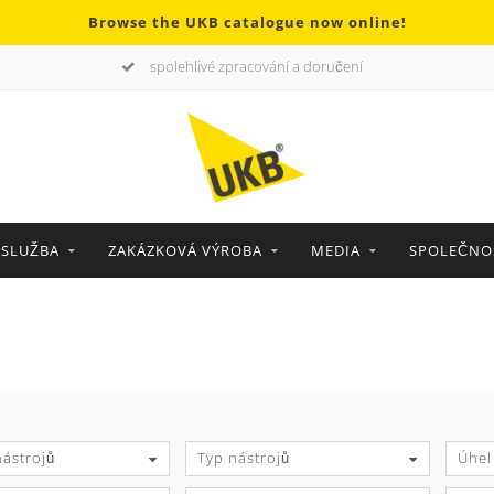
Browse the UKB catalogue now online!
spolehlivé zpracování a doručení
SLUŽBA
ZAKÁZKOVÁ VÝROBA
MEDIA
SPOLEČNO
ástrojů
Typ nástrojů
Úhel