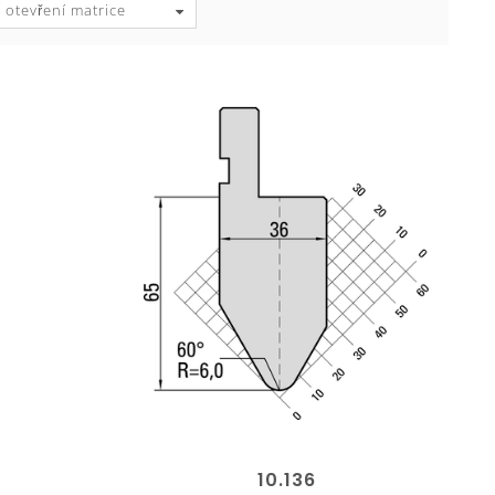
 otevření matrice
10.136