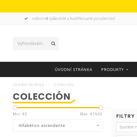
odborně způsobilé a kvalifikované poradenství
ÚVODNÍ STRÁNKA
PRODUKTY
Úvodní stránka
/
Colección
COLECCIÓN
Min: €
0
Max: €
5500
FILTRY
Alfabético ascendente
Systém n