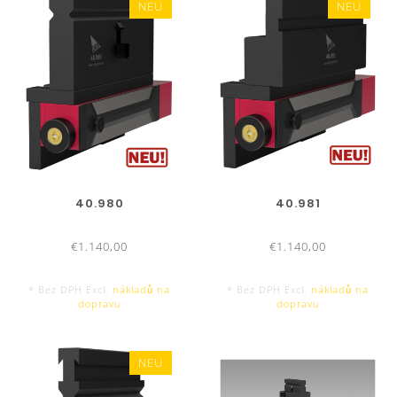
NEU
NEU
40.980
40.981
€1.140,00
€1.140,00
* Bez DPH Excl.
nákladů na
* Bez DPH Excl.
nákladů na
dopravu
dopravu
NEU