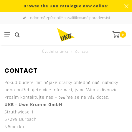
Browse the UKB catalogue now online!
odborně způsobilé a kvalifikované poradenství
0
Úvodní stránka
/
Contact
CONTACT
Pokud budete mít nějaké otázky ohledně naší nabídky
nebo potřebujete více informací, jsme Vám k dispozici.
Prosím kontaktujte nás – těšíme se na Váš dotaz.
UKB - Uwe Krumm GmbH
Struthwiese 1
57299 Burbach
Německo