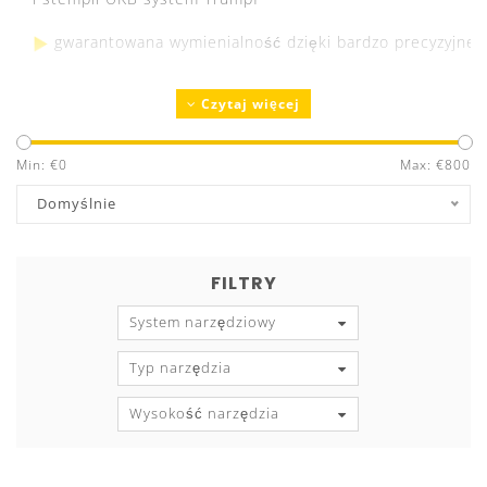
gwarantowana wymienialność dzięki bardzo precyzyjnem
Czytaj więcej
UKB SYSTEM AMADA
Min: €
0
Max: €
800
Domyślnie
FILTRY
System narzędziowy
Typ narzędzia
Wysokość narzędzia