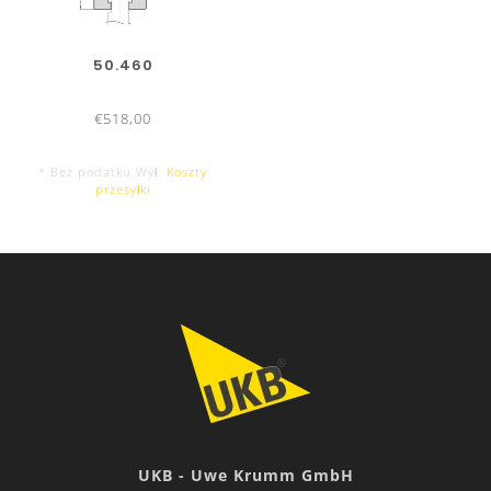
50.460
€518,00
* Bez podatku Wył.
Koszty
przesyłki
UKB - Uwe Krumm GmbH