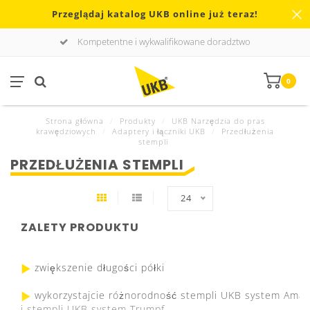
Przeglądaj katalog UKB online już teraz!
Kompetentne i wykwalifikowane doradztwo
0
Strona główna
/
Produkty
/
UKB Narzędzia do pras
krawędziowych
/
Adaptery i łączniki UKB
/
Przedłużenia
stempli
PRZEDŁUŻENIA STEMPLI
24
ZALETY PRODUKTU
zwiększenie długości półki
wykorzystajcie różnorodność stempli UKB system Ama
i stempli UKB system Trumpf