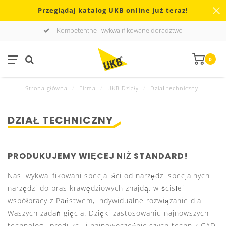
Przeglądaj katalog UKB online już teraz!
Kompetentne i wykwalifikowane doradztwo
0
Strona główna
/
Firma
/
UKB Działy
/
Dział techniczny
DZIAŁ TECHNICZNY
PRODUKUJEMY WIĘCEJ NIŻ STANDARD!
Nasi wykwalifikowani specjaliści od narzędzi specjalnych i
narzędzi do pras krawędziowych znajdą, w ścisłej
współpracy z Państwem, indywidualne rozwiązanie dla
Waszych zadań gięcia. Dzięki zastosowaniu najnowszych
technologii produkcji i najnowocześniejszych technik CAD