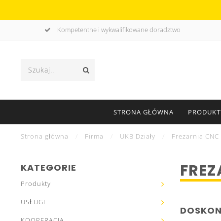
Kompetentne i wykwalifikowane doradztwo
STRONA GŁÓWNA
PRODUKT
Strona główna
/
Firma
/
UKB Działy
/
Frezarnia CNC
FREZ
KATEGORIE
Produkty
USŁUGI
DOSKON
KOOPERACJA