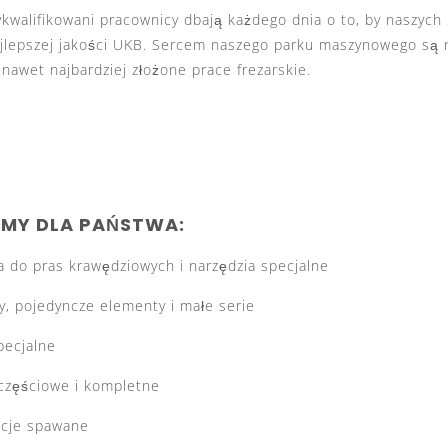
ykwalifikowani pracownicy dbają każdego dnia o to, by naszy
ajlepszej jakości UKB. Sercem naszego parku maszynowego są 
 nawet najbardziej złożone prace frezarskie.
EMY DLA PAŃSTWA:
a do pras krawędziowych i narzędzia specjalne
y, pojedyncze elementy i małe serie
pecjalne
częściowe i kompletne
kcje spawane