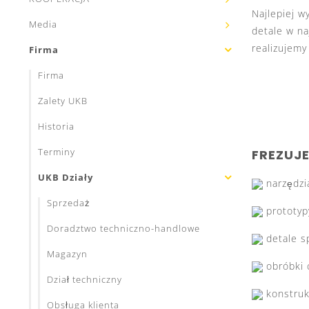
Najlepiej w
Media
detale w n
realizujemy
Firma
Firma
Zalety UKB
Historia
Terminy
FREZUJ
UKB Działy
narzędzi
Sprzedaż
prototyp
Doradztwo techniczno-handlowe
detale s
Magazyn
obróbki 
Dział techniczny
konstru
Obsługa klienta