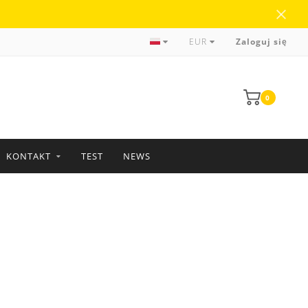
Ponad 35 lat doświadczenia
EUR
Zaloguj się
0
KONTAKT
TEST
NEWS