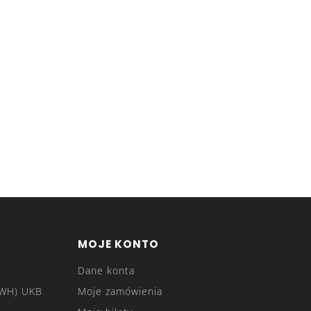
MOJE KONTO
Dane konta
OWH) UKB
Moje zamówienia