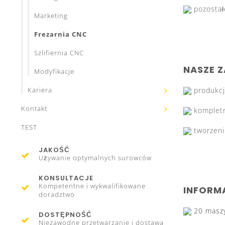
pozostał
Marketing
Frezarnia CNC
Szlifiernia CNC
NASZE Z
Modyfikacje
produkcj
Kariera
Kontakt
kompletn
TEST
tworzen
JAKOŚĆ
Używanie optymalnych surowców
KONSULTACJE
Kompetentne i wykwalifikowane
INFORM
doradztwo
20 masz
DOSTĘPNOŚĆ
Niezawodne przetwarzanie i dostawa