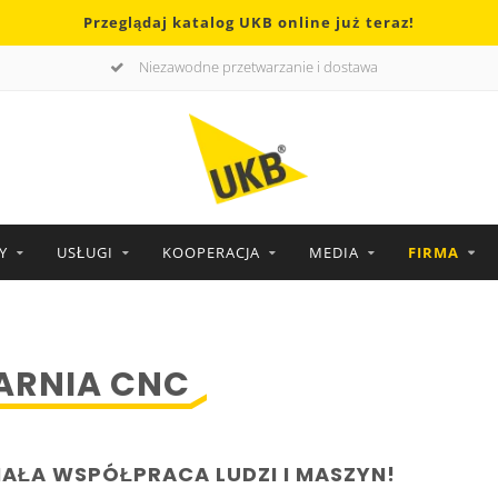
Przeglądaj katalog UKB online już teraz!
Niezawodne przetwarzanie i dostawa
Y
USŁUGI
KOOPERACJA
MEDIA
FIRMA
ARNIA CNC
AŁA WSPÓŁPRACA LUDZI I MASZYN!