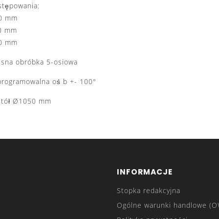
stępowania:
0 mm
0 mm
0 mm
esna obróbka 5-osiowa
programowalna oś b +- 100°
 stół Ø1050 mm
INFORMACJE
Stopka redakcyjna
Ogólne warunki handlowe (