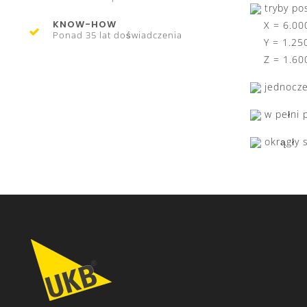
tryby po
KNOW-HOW
X = 6.00
Ponad 35 lat doświadczenia
Y = 1.25
Z = 1.60
jednocz
w pełni 
okrągły