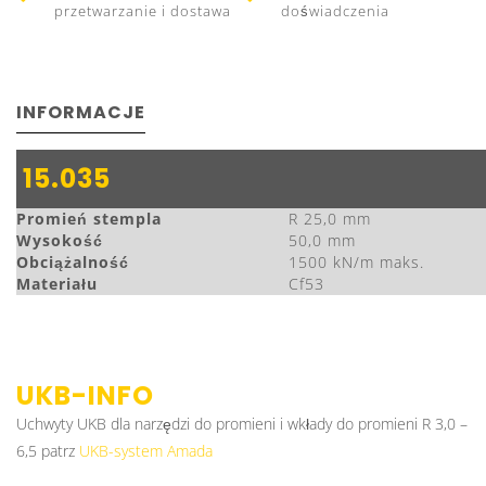
przetwarzanie i dostawa
doświadczenia
INFORMACJE
15.035
Promień stempla
R 25,0 mm
Wysokość
50,0 mm
Obciążalność
1500 kN/m maks.
Materiału
Cf53
UKB-INFO
Uchwyty UKB dla narzędzi do promieni i wkłady do promieni R 3,0 –
6,5 patrz
UKB-system Amada