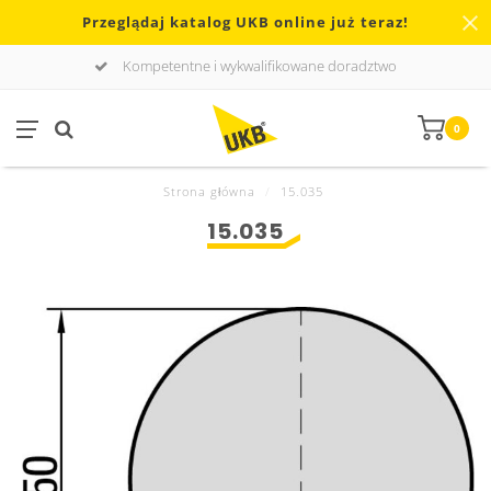
Przeglądaj katalog UKB online już teraz!
Kompetentne i wykwalifikowane doradztwo
0
Strona główna
/
15.035
15.035