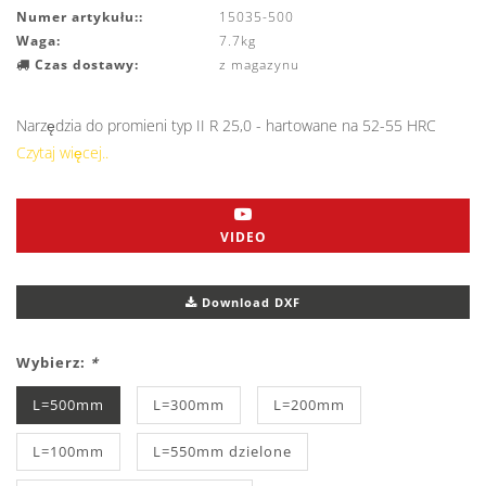
Numer artykułu::
15035-500
Waga:
7.7kg
Czas dostawy:
z magazynu
Narzędzia do promieni typ II R 25,0 - hartowane na 52-55 HRC
Czytaj więcej..
VIDEO
Download DXF
Wybierz:
*
L=500mm
L=300mm
L=200mm
L=100mm
L=550mm dzielone