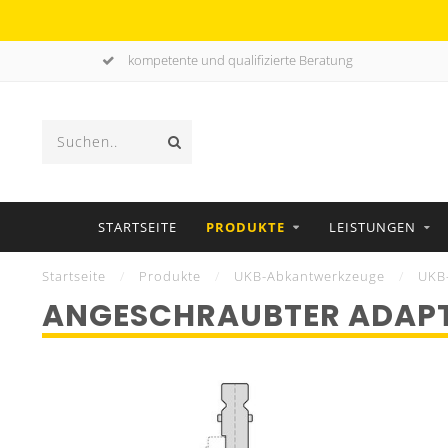
kompetente und qualifizierte Beratung
STARTSEITE
PRODUKTE
LEISTUNGEN
Startseite
/
Produkte
/
UKB-Abkantwerkzeuge
/
UKB
ANGESCHRAUBTER ADAP