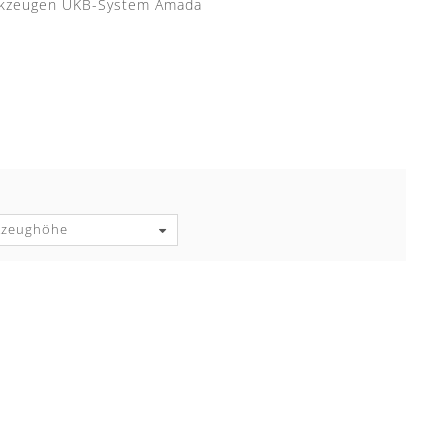
rkzeugen UKB-System Amada
kzeughöhe