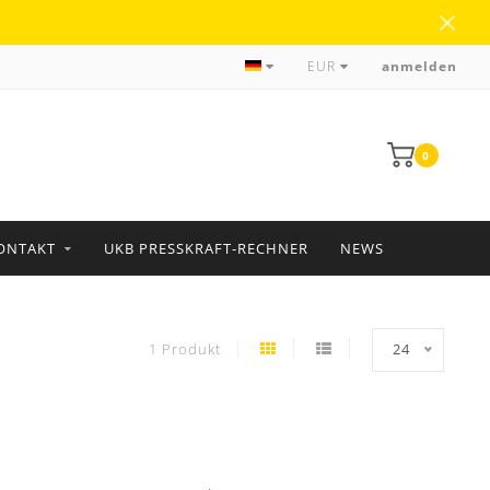
über 35 Jahre Erfahrung
EUR
anmelden
0
ONTAKT
UKB PRESSKRAFT-RECHNER
NEWS
1 Produkt
24