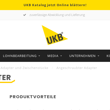
UKB Katalog jetzt Online blättern!
zuverlässige Abwicklung und Lieferung
LOHNBEARBEITUNG
MEDIA
UNTERNEHMEN
K
-Adapter und Zwischenstücke
/
Angeschraubter Adapter
TER
PRODUKTVORTEILE